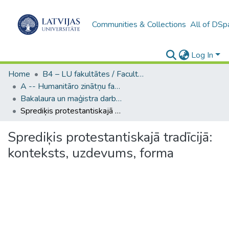
Communities & Collections
All of DSp
Log In
Home
B4 – LU fakultātes / Faculties of the UL
A -- Humanitāro zinātņu fakultāte / Faculty of Humanities
Bakalaura un maģistra darbi (HZF) / Bachelor's and Master's theses
Sprediķis protestantiskajā tradīcijā: konteksts, uzdevums, forma
Sprediķis protestantiskajā tradīcijā:
konteksts, uzdevums, forma