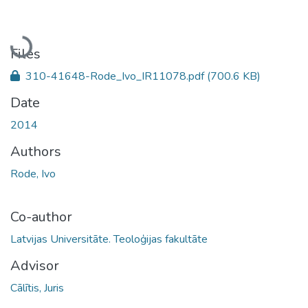
Loading...
Files
310-41648-Rode_Ivo_IR11078.pdf
(700.6 KB)
Date
2014
Authors
Rode, Ivo
Co-author
Latvijas Universitāte. Teoloģijas fakultāte
Advisor
Cālītis, Juris