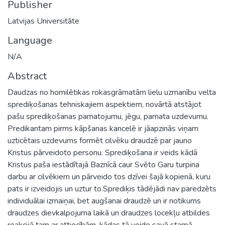
Publisher
Latvijas Universitāte
Language
N/A
Abstract
Daudzas no homilētikas rokasgrāmatām lielu uzmanību velta
sprediķošanas tehniskajiem aspektiem, novārtā atstājot
pašu sprediķošanas pamatojumu, jēgu, pamata uzdevumu.
Predikantam pirms kāpšanas kancelē ir jāapzinās viņam
uzticētais uzdevums formēt cilvēku draudzē par jauno
Kristus pārveidoto personu. Sprediķošana ir veids kādā
Kristus paša iestādītajā Baznīcā caur Svēto Garu turpina
darbu ar cilvēkiem un pārveido tos dzīvei šajā kopienā, kuru
pats ir izveidojis un uztur to.Sprediķis tādējādi nav paredzēts
individuālai izmaiņai, bet augšanai draudzē un ir notikums
draudzes dievkalpojuma laikā un draudzes locekļu atbildes
reakcijā tam ar attiecībām, kādas tā veido savā starpā.