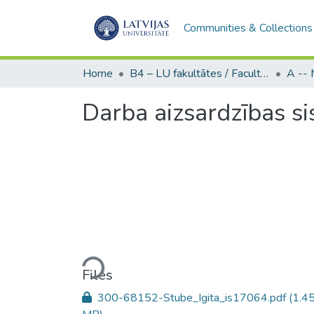
Communities & Collections
Home
B4 – LU fakultātes / Faculties of the UL
Darba aizsardzības s
Loading...
Files
300-68152-Stube_Igita_is17064.pdf
(1.4