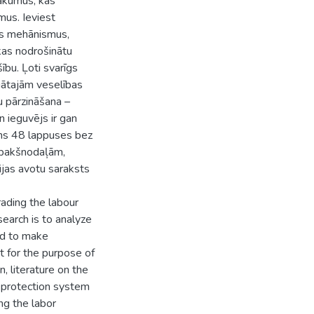
sākumus, kas
mus. Ieviest
es mehānismus,
kas nodrošinātu
ību. Ļoti svarīgs
gātajām veselības
u pārzināšana –
n ieguvējs ir gan
oms 48 lappuses bez
 apakšnodaļām,
cijas avotu saraksts
rading the labour
earch is to analyze
nd to make
t for the purpose of
, literature on the
r protection system
ng the labor