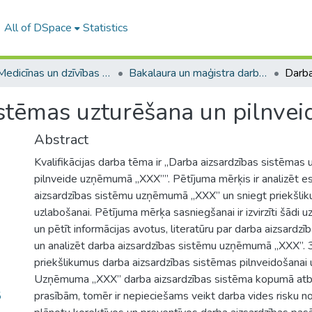
All of DSpace
Statistics
A -- Medicīnas un dzīvības zinātņu fakultāte / Faculty of Medicine and Life Sciences
Bakalaura un maģistra darbi (MDZF) / Bachelor's and Master's theses
istēmas uzturēšana un pilnv
Abstract
Kvalifikācijas darba tēma ir „Darba aizsardzības sistēmas 
pilnveide uzņēmumā „XXX””. Pētījuma mērķis ir analizēt e
aizsardzības sistēmu uzņēmumā „XXX” un sniegt priekšli
uzlabošanai. Pētījuma mērķa sasniegšanai ir izvirzīti šādi 
un pētīt informācijas avotus, literatūru par darba aizsardzī
un analizēt darba aizsardzības sistēmu uzņēmumā „XXX”. 3
priekšlikumus darba aizsardzības sistēmas pilnveidošana
Uzņēmuma „XXX” darba aizsardzības sistēma kopumā atbi
5
prasībām, tomēr ir nepieciešams veikt darba vides risku no