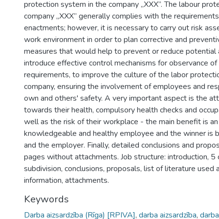
protection system in the company „XXX”. The labour prot
company „XXX” generally complies with the requirements 
enactments; however, it is necessary to carry out risk as
work environment in order to plan corrective and preventi
measures that would help to prevent or reduce potential 
introduce effective control mechanisms for observance of 
requirements, to improve the culture of the labor protecti
company, ensuring the involvement of employees and respon
own and others' safety. A very important aspect is the a
towards their health, compulsory health checks and occupa
well as the risk of their workplace - the main benefit is a
knowledgeable and healthy employee and the winner is 
and the employer. Finally, detailed conclusions and prop
pages without attachments. Job structure: introduction, 5
subdivision, conclusions, proposals, list of literature used
information, attachments.
Keywords
Darba aizsardzība (Rīga) [RPIVA]
,
darba aizsardzība
,
darba