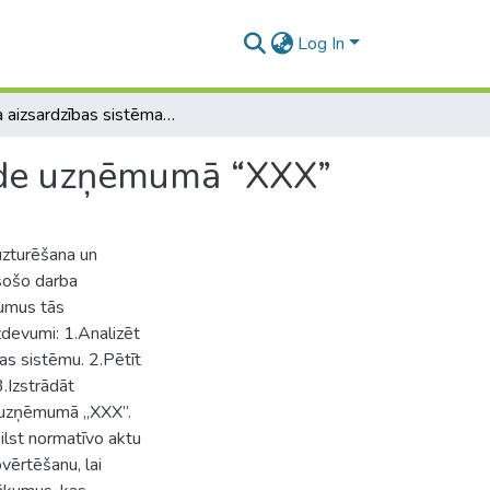
Log In
Darba aizsardzības sistēmas uzturēšana un pilnveide uzņēmumā “XXX”
eide uzņēmumā “XXX”
uzturēšana un
sošo darba
kumus tās
uzdevumi: 1.Analizēt
bas sistēmu. 2.Pētīt
.Izstrādāt
i uzņēmumā „XXX”.
lst normatīvo aktu
vērtēšanu, lai