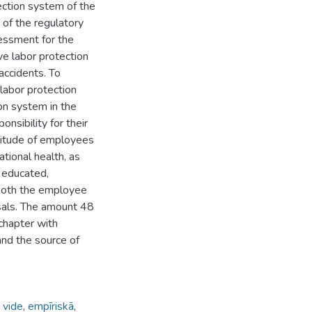
ection system of the
of the regulatory
sessment for the
ve labor protection
accidents. To
labor protection
on system in the
sibility for their
ttitude of employees
tional health, as
n educated,
both the employee
osals. The amount 48
 chapter with
 and the source of
 vide
,
empīriskā
,