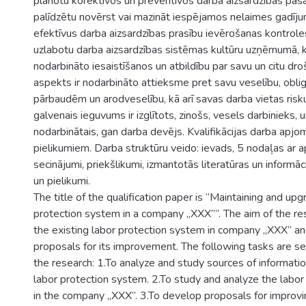
plānotu korektīvos un preventīvos darba aizsardzības pa
palīdzētu novērst vai mazināt iespējamos nelaimes gadīju
efektīvus darba aizsardzības prasību ievērošanas kontrol
uzlabotu darba aizsardzības sistēmas kultūru uzņēmumā, 
nodarbināto iesaistīšanos un atbildību par savu un citu droš
aspekts ir nodarbināto attieksme pret savu veselību, obli
pārbaudēm un arodveselību, kā arī savas darba vietas risk
galvenais ieguvums ir izglītots, zinošs, vesels darbinieks, u
nodarbinātais, gan darba devējs. Kvalifikācijas darba apj
pielikumiem. Darba struktūru veido: ievads, 5 nodaļas ar
secinājumi, priekšlikumi, izmantotās literatūras un informā
un pielikumi.
The title of the qualification paper is “Maintaining and upg
protection system in a company „XXX””. The aim of the res
the existing labor protection system in company „XXX” a
proposals for its improvement. The following tasks are se
the research: 1.To analyze and study sources of information
labor protection system. 2.To study and analyze the labo
in the company „XXX”. 3.To develop proposals for improvi