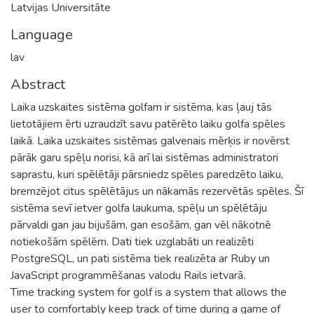
Latvijas Universitāte
Language
lav
Abstract
Laika uzskaites sistēma golfam ir sistēma, kas ļauj tās
lietotājiem ērti uzraudzīt savu patērēto laiku golfa spēles
laikā. Laika uzskaites sistēmas galvenais mērķis ir novērst
pārāk garu spēļu norisi, kā arī lai sistēmas administratori
saprastu, kuri spēlētāji pārsniedz spēles paredzēto laiku,
bremzējot citus spēlētājus un nākamās rezervētās spēles. Šī
sistēma sevī ietver golfa laukuma, spēļu un spēlētāju
pārvaldi gan jau bijušām, gan esošām, gan vēl nākotnē
notiekošām spēlēm. Dati tiek uzglabāti un realizēti
PostgreSQL, un pati sistēma tiek realizēta ar Ruby un
JavaScript programmēšanas valodu Rails ietvarā.
Time tracking system for golf is a system that allows the
user to comfortably keep track of time during a game of