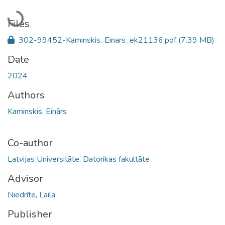
Loading...
Files
302-99452-Kaminskis_Einars_ek21136.pdf
(7.39 MB)
Date
2024
Authors
Kaminskis, Einārs
Co-author
Latvijas Universitāte. Datorikas fakultāte
Advisor
Niedrīte, Laila
Publisher