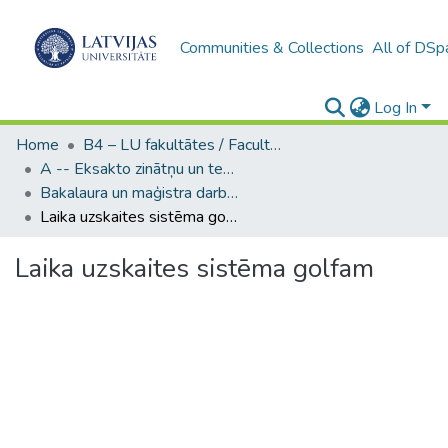
Communities & Collections
All of DSp
Log In
Home
B4 – LU fakultātes / Faculties of the UL
A -- Eksakto zinātņu un tehnoloģiju fakultāte / Faculty of Science and Technology
Bakalaura un maģistra darbi (EZTF) / Bachelor's and Master's theses
Laika uzskaites sistēma golfam
Laika uzskaites sistēma golfam