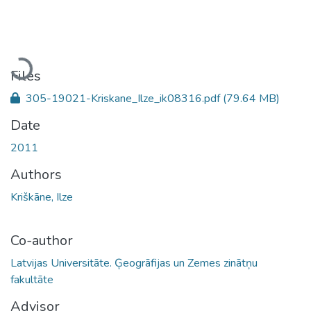
Loading...
Files
305-19021-Kriskane_Ilze_ik08316.pdf
(79.64 MB)
Date
2011
Authors
Kriškāne, Ilze
Co-author
Latvijas Universitāte. Ģeogrāfijas un Zemes zinātņu
fakultāte
Advisor