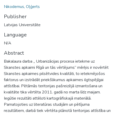
Nikodemus, Oļģerts
Publisher
Latvijas Universitāte
Language
N/A
Abstract
Bakalaura darba „ Urbanizācijas procesa ietekme uz
Skanstes apkaimi Rīgā un tās vērtējums” mērķis ir novērtēt
Skanstes apkaimes pilsētvides kvalitāti, to ietekmējošos
faktorus un izstrādāt priekšlikumus apkaimes ilgtspējīgai
attīstībai. Pētāmās teritorijas pašreizējā izmantošana un
kvalitāte tika vērtēta 2011. gadā no marta līdz maijam.
Iegūtie rezultāti attēloti kartogrāfiskajā materiālā.
Pamatojoties uz literatūras studijām un pētījuma
rezultātiem, darbā tiek vērtēta plānotā teritorijas attīstība un