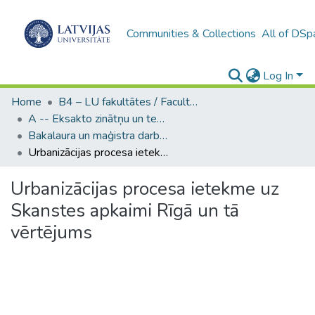
Communities & Collections
All of DSp
Log In
Home
B4 – LU fakultātes / Faculties of the UL
A -- Eksakto zinātņu un tehnoloģiju fakultāte / Faculty of Science and Technology
Bakalaura un maģistra darbi (EZTF) / Bachelor's and Master's theses
Urbanizācijas procesa ietekme uz Skanstes apkaimi Rīgā un tā vērtējums
Urbanizācijas procesa ietekme uz
Skanstes apkaimi Rīgā un tā
vērtējums