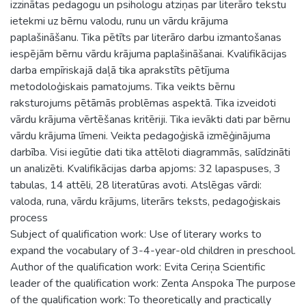
izzinātas pedagogu un psihologu atziņas par literāro tekstu
ietekmi uz bērnu valodu, runu un vārdu krājuma
paplašināšanu. Tika pētīts par literāro darbu izmantošanas
iespējām bērnu vārdu krājuma paplašināšanai. Kvalifikācijas
darba empīriskajā daļā tika aprakstīts pētījuma
metodoloģiskais pamatojums. Tika veikts bērnu
raksturojums pētāmās problēmas aspektā. Tika izveidoti
vārdu krājuma vērtēšanas kritēriji. Tika ievākti dati par bērnu
vārdu krājuma līmeni. Veikta pedagoģiskā izmēģinājuma
darbība. Visi iegūtie dati tika attēloti diagrammās, salīdzināti
un analizēti. Kvalifikācijas darba apjoms: 32 lapaspuses, 3
tabulas, 14 attēli, 28 literatūras avoti. Atslēgas vārdi:
valoda, runa, vārdu krājums, literārs teksts, pedagoģiskais
process
Subject of qualification work: Use of literary works to
expand the vocabulary of 3-4-year-old children in preschool.
Author of the qualification work: Evita Ceriņa Scientific
leader of the qualification work: Zenta Anspoka The purpose
of the qualification work: To theoretically and practically