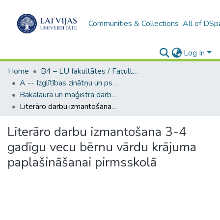
Communities & Collections
All of DSp
Log In
Home
B4 – LU fakultātes / Faculties of the UL
A -- Izglītības zinātņu un psiholoģijas fakultāte / Faculty of Education Sciences and Psychology
Bakalaura un maģistra darbi (PPMF) / Bachelor's and Master's theses
Literāro darbu izmantošana 3-4 gadīgu vecu bērnu vārdu krājuma paplašināšanai pirmsskolā
Literāro darbu izmantošana 3-4
gadīgu vecu bērnu vārdu krājuma
paplašināšanai pirmsskolā