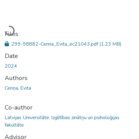
Loading...
Files
299-98882-Cerina_Evita_ec21043.pdf
(1.23 MB)
Date
2024
Authors
Ceriņa, Evita
Co-author
Latvijas Universitāte. Izglītības zinātņu un psiholoģijas
fakultāte
Advisor