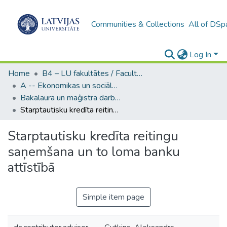
Communities & Collections
All of DSp
Log In
Home
B4 – LU fakultātes / Faculties of the UL
A -- Ekonomikas un sociālo zinātņu fakultāte / Faculty of Economics and Social Sciences
Bakalaura un maģistra darbi (ESZF) / Bachelor's and Master's theses
Starptautisku kredīta reitingu saņemšana un to loma banku attīstībā
Starptautisku kredīta reitingu
saņemšana un to loma banku
attīstībā
Simple item page