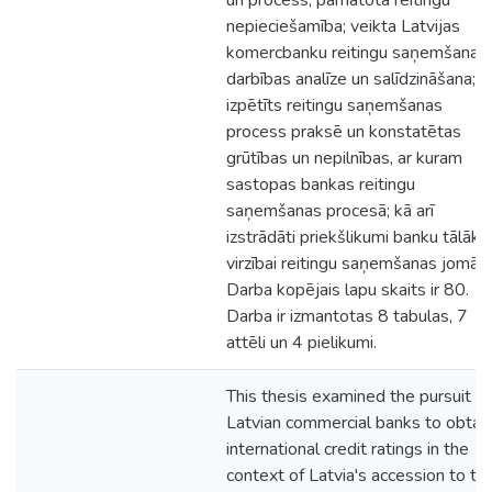
un process; pamatota reitingu
nepieciešamība; veikta Latvijas
komercbanku reitingu saņemšanas
darbības analīze un salīdzināšana;
izpētīts reitingu saņemšanas
process praksē un konstatētas
grūtības un nepilnības, ar kuram
sastopas bankas reitingu
saņemšanas procesā; kā arī
izstrādāti priekšlikumi banku tālākai
virzībai reitingu saņemšanas jomā.
Darba kopējais lapu skaits ir 80.
Darba ir izmantotas 8 tabulas, 7
attēli un 4 pielikumi.
This thesis examined the pursuit of
Latvian commercial banks to obtai
international credit ratings in the
context of Latvia's accession to th