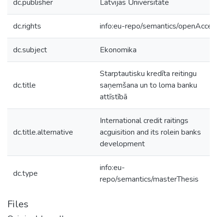
dc.publisher
Latvijas Universitāte
dc.rights
info:eu-repo/semantics/openAcces
dc.subject
Ekonomika
Starptautisku kredīta reitingu
dc.title
saņemšana un to loma banku
attīstībā
International credit raitings
dc.title.alternative
acguisition and its rolein banks
development
info:eu-
dc.type
repo/semantics/masterThesis
Files