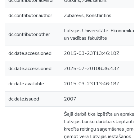
dc.contributor.advisor
Gutkins, Aleksandrs
dc.contributor.author
Zubarevs, Konstantins
Latvijas Universitāte. Ekonomikas
dc.contributor.other
un vadības fakultāte
dc.date.accessioned
2015-03-23T13:46:18Z
dc.date.accessioned
2025-07-20T08:36:43Z
dc.date.available
2015-03-23T13:46:18Z
dc.date.issued
2007
Šajā darbā tika izpētīta un aprakstī
Latvijas banku darbība starptautis
kredīta reitingu saņemšanas jomā,
ņemot vērā Latvijas iestāšanos