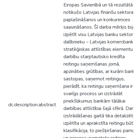
Eiropas Savienībā un tā rezultātā
notikušo Latvijas finanšu sektora
paplašināšanos un konkurences
saasināšanos. Šī darba mērķis bija
izpētīt visu Latvijas banku sektora
dalībnieku – Latvijas komercbanku 
stratēģiskas attīstības elementu –
darbību starptautisko kredīta
reitingu saņemšanas jomā,
apzināties grūtības, ar kurām banka
sastopas, saņemot reitingus,
pierādīt, ka reitingu saņemšana ir
svarīgs process un izstrādāt
priekšlikumus bankām tālākai
dc.description.abstract
darbības attīstībai šajā sfērā. Darb
izstrādāšanas gaitā tika detalizēti
izpētīta un aprakstīta reitingu būtīb
klasifikācija, to piešķiršanas pamat