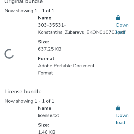
Original bundle
Now showing
1 - 1 of 1
Name:
303-35531-
Down
Konstantins_Zubarevs_EKON010703.pdf
load
Size:
637.25 KB
Loading...
Format:
Adobe Portable Document
Format
License bundle
Now showing
1 - 1 of 1
Name:
license.txt
Down
load
Size:
1.46 KB