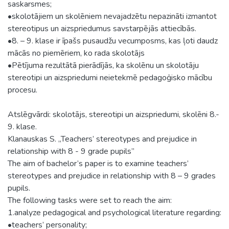
saskarsmes;
•skolotājiem un skolēniem nevajadzētu nepazināti izmantot
stereotipus un aizspriedumus savstarpējās attiecībās.
•8. – 9. klase ir īpašs pusaudžu vecumposms, kas ļoti daudz
mācās no piemēriem, ko rada skolotājs
•Pētījuma rezultātā pierādījās, ka skolēnu un skolotāju
stereotipi un aizspriedumi neietekmē pedagoģisko mācību
procesu.
Atslēgvārdi: skolotājs, stereotipi un aizspriedumi, skolēni 8.-
9. klase.
Klanauskas S. „Teachers’ stereotypes and prejudice in
relationship with 8 - 9 grade pupils”
The aim of bachelor’s paper is to examine teachers’
stereotypes and prejudice in relationship with 8 – 9 grades
pupils.
The following tasks were set to reach the aim:
1.analyze pedagogical and psychological literature regarding:
•teachers’ personality;