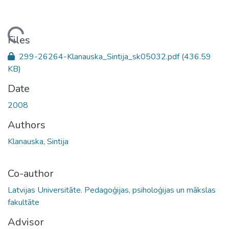
ading...
Files
299-26264-Klanauska_Sintija_sk05032.pdf
(436.59
KB)
Date
2008
Authors
Klanauska, Sintija
Co-author
Latvijas Universitāte. Pedagoģijas, psiholoģijas un mākslas
fakultāte
Advisor