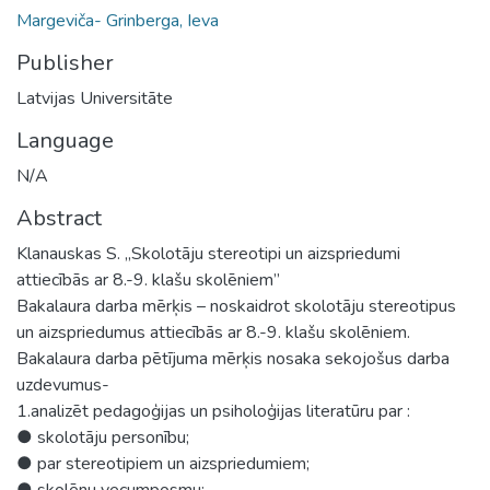
Margeviča- Grinberga, Ieva
Publisher
Latvijas Universitāte
Language
N/A
Abstract
Klanauskas S. „Skolotāju stereotipi un aizspriedumi
attiecībās ar 8.-9. klašu skolēniem”
Bakalaura darba mērķis – noskaidrot skolotāju stereotipus
un aizspriedumus attiecībās ar 8.-9. klašu skolēniem.
Bakalaura darba pētījuma mērķis nosaka sekojošus darba
uzdevumus-
1.analizēt pedagoģijas un psiholoģijas literatūru par :
● skolotāju personību;
● par stereotipiem un aizspriedumiem;
● skolēnu vecumposmu;