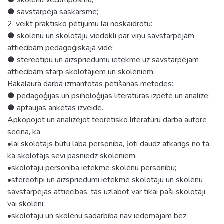
● savstarpējā saskarsme;
2. veikt praktisko pētījumu lai noskaidrotu:
● skolēnu un skolotāju viedokli par viņu savstarpējām
attiecībām pedagoģiskajā vidē;
● stereotipu un aizspriedumu ietekme uz savstarpējam
attiecībām starp skolotājiem un skolēniem.
Bakalaura darbā izmantotās pētīšanas metodes:
● pedagoģijas un psiholoģijas literatūras izpēte un analīze;
● aptaujas anketas izveide.
Apkopojot un analizējot teorētisko literatūru darba autore
secina, ka
•lai skolotājs būtu laba personība, ļoti daudz atkarīgs no tā
kā skolotājs sevi pasniedz skolēniem;
•skolotāju personība ietekme skolēnu personību;
•stereotipi un aizspriedumi ietekme skolotāju un skolēnu
savstarpējās attiecības, tās uzlabot var tikai paši skolotāji
vai skolēni;
•skolotāju un skolēnu sadarbība nav iedomājam bez