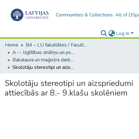
Communities & Collections
All of DSp
Log In
Home
B4 – LU fakultātes / Faculties of the UL
A -- Izglītības zinātņu un psiholoģijas fakultāte / Faculty of Education Sciences and Psychology
Bakalaura un maģistra darbi (PPMF) / Bachelor's and Master's theses
Skolotāju stereotipi un aizspriedumi attiecībās ar 8.- 9.klašu skolēniem
Skolotāju stereotipi un aizspriedumi
attiecībās ar 8.- 9.klašu skolēniem