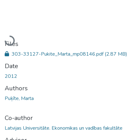
Loading...
Files
303-33127-Pukite_Marta_mp08146.pdf
(2.87 MB)
Date
2012
Authors
Puķīte, Marta
Co-author
Latvijas Universitāte. Ekonomikas un vadības fakultāte