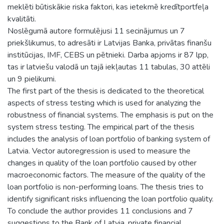
meklēti būtiskākie riska faktori, kas ietekmē kredītportfeļa
kvalitāti.
Noslēgumā autore formulējusi 11 secinājumus un 7
priekšlikumus, to adresāti ir Latvijas Banka, privātas finanšu
institūcijas, IMF, CEBS un pētnieki. Darba apjoms ir 87 lpp,
tas ir latviešu valodā un tajā iekļautas 11 tabulas, 30 attēli
un 9 pielikumi.
The first part of the thesis is dedicated to the theoretical
aspects of stress testing which is used for analyzing the
robustness of financial systems. The emphasis is put on the
system stress testing. The empirical part of the thesis
includes the analysis of loan portfolio of banking system of
Latvia. Vector autoregression is used to measure the
changes in quality of the loan portfolio caused by other
macroeconomic factors. The measure of the quality of the
loan portfolio is non-performing loans. The thesis tries to
identify significant risks influencing the loan portfolio quality.
To conclude the author provides 11 conclusions and 7
suggestions to the Bank of Latvia, private financial