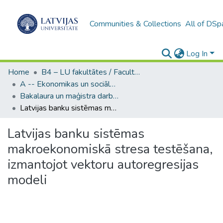
Communities & Collections
All of DSp
Log In
Home
B4 – LU fakultātes / Faculties of the UL
A -- Ekonomikas un sociālo zinātņu fakultāte / Faculty of Economics and Social Sciences
Bakalaura un maģistra darbi (ESZF) / Bachelor's and Master's theses
Latvijas banku sistēmas makroekonomiskā stresa testēšana, izmantojot vektoru autoregresijas modeli
Latvijas banku sistēmas
makroekonomiskā stresa testēšana,
izmantojot vektoru autoregresijas
modeli