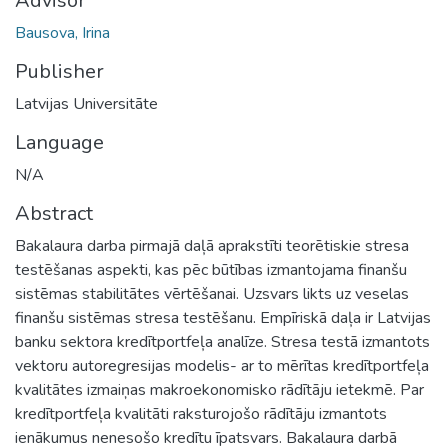
Advisor
Bausova, Irina
Publisher
Latvijas Universitāte
Language
N/A
Abstract
Bakalaura darba pirmajā daļā aprakstīti teorētiskie stresa
testēšanas aspekti, kas pēc būtības izmantojama finanšu
sistēmas stabilitātes vērtēšanai. Uzsvars likts uz veselas
finanšu sistēmas stresa testēšanu. Empīriskā daļa ir Latvijas
banku sektora kredītportfeļa analīze. Stresa testā izmantots
vektoru autoregresijas modelis- ar to mērītas kredītportfeļa
kvalitātes izmaiņas makroekonomisko rādītāju ietekmē. Par
kredītportfeļa kvalitāti raksturojošo rādītāju izmantots
ienākumus nenesošo kredītu īpatsvars. Bakalaura darbā