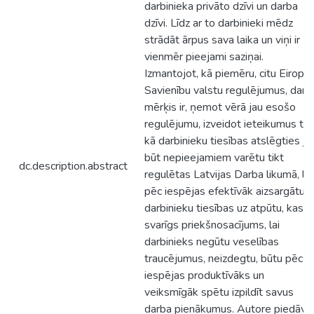
darbinieka privāto dzīvi un darba
dzīvi. Līdz ar to darbinieki mēdz
strādāt ārpus sava laika un viņi ir
vienmēr pieejami saziņai.
Izmantojot, kā piemēru, citu Eiropa
Savienību valstu regulējumus, darb
mērķis ir, ņemot vērā jau esošo
regulējumu, izveidot ieteikumus ta
kā darbinieku tiesības atslēgties je
būt nepieejamiem varētu tikt
dc.description.abstract
regulētas Latvijas Darba likumā, lai
pēc iespējas efektīvāk aizsargātu
darbinieku tiesības uz atpūtu, kas ir
svarīgs priekšnosacījums, lai
darbinieks negūtu veselības
traucējumus, neizdegtu, būtu pēc
iespējas produktīvāks un
veiksmīgāk spētu izpildīt savus
darba pienākumus. Autore piedāvā