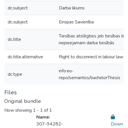
dc.subject
Darba likums
dc.subject
Eiropas Savienība
Tiesības atslēgties jeb tiesības būt
dc.title
nepieejamam darba tiesībās
dc.title.alternative
Right to disconnect in labour law
info:eu-
dc.type
repo/semantics/bachelorThesis
Files
Original bundle
Now showing
1 - 1 of 1
Name:
307-94282-
Down