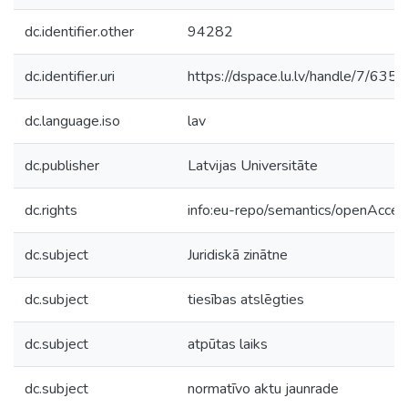
dc.identifier.other
94282
dc.identifier.uri
https://dspace.lu.lv/handle/7/635
dc.language.iso
lav
dc.publisher
Latvijas Universitāte
dc.rights
info:eu-repo/semantics/openAcces
dc.subject
Juridiskā zinātne
dc.subject
tiesības atslēgties
dc.subject
atpūtas laiks
dc.subject
normatīvo aktu jaunrade