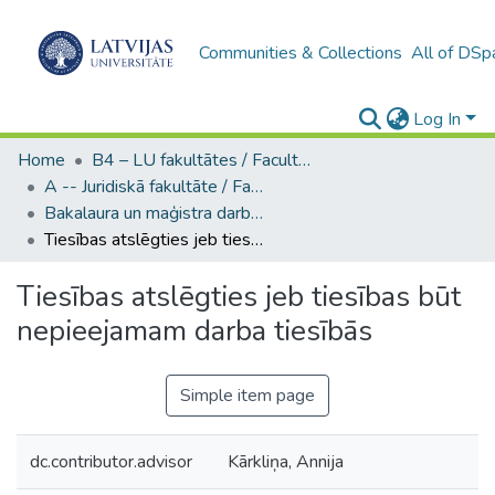
Communities & Collections
All of DSp
Log In
Home
B4 – LU fakultātes / Faculties of the UL
A -- Juridiskā fakultāte / Faculty of Law
Bakalaura un maģistra darbi (JF) / Bachelor's and Master's theses
Tiesības atslēgties jeb tiesības būt nepieejamam darba tiesībās
Tiesības atslēgties jeb tiesības būt
nepieejamam darba tiesībās
Simple item page
dc.contributor.advisor
Kārkliņa, Annija