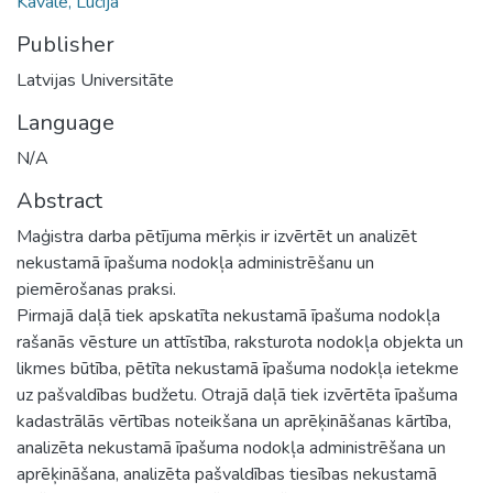
Kavale, Lūcija
Publisher
Latvijas Universitāte
Language
N/A
Abstract
Maģistra darba pētījuma mērķis ir izvērtēt un analizēt
nekustamā īpašuma nodokļa administrēšanu un
piemērošanas praksi.
Pirmajā daļā tiek apskatīta nekustamā īpašuma nodokļa
rašanās vēsture un attīstība, raksturota nodokļa objekta un
likmes būtība, pētīta nekustamā īpašuma nodokļa ietekme
uz pašvaldības budžetu. Otrajā daļā tiek izvērtēta īpašuma
kadastrālās vērtības noteikšana un aprēķināšanas kārtība,
analizēta nekustamā īpašuma nodokļa administrēšana un
aprēķināšana, analizēta pašvaldības tiesības nekustamā