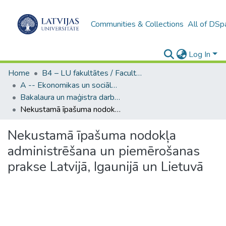
Communities & Collections
All of DSp
Log In
Home
B4 – LU fakultātes / Faculties of the UL
A -- Ekonomikas un sociālo zinātņu fakultāte / Faculty of Economics and Social Sciences
Bakalaura un maģistra darbi (ESZF) / Bachelor's and Master's theses
Nekustamā īpašuma nodokļa administrēšana un piemērošanas prakse Latvijā, Igaunijā un Lietuvā
Nekustamā īpašuma nodokļa
administrēšana un piemērošanas
prakse Latvijā, Igaunijā un Lietuvā