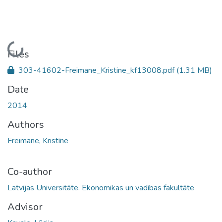
Loading...
Files
303-41602-Freimane_Kristine_kf13008.pdf
(1.31 MB)
Date
2014
Authors
Freimane, Kristīne
Co-author
Latvijas Universitāte. Ekonomikas un vadības fakultāte
Advisor