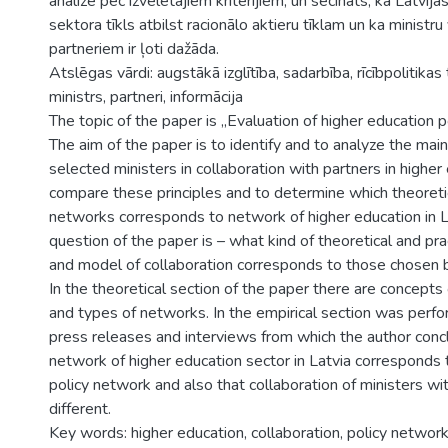
analīze pēc izvēlētajiem kritērijiem, un secināts, ka Latvija
sektora tīkls atbilst racionālo aktieru tīklam un ka ministr
partneriem ir ļoti dažāda.
Atslēgas vārdi: augstākā izglītība, sadarbība, rīcībpolitikas 
ministrs, partneri, informācija
The topic of the paper is „Evaluation of higher education po
The aim of the paper is to identify and to analyze the main
selected ministers in collaboration with partners in higher
compare these principles and to determine which theoreti
networks corresponds to network of higher education in L
question of the paper is – what kind of theoretical and pra
and model of collaboration corresponds to those chosen 
In the theoretical section of the paper there are concepts
and types of networks. In the empirical section was perfo
press releases and interviews from which the author conc
network of higher education sector in Latvia corresponds t
policy network and also that collaboration of ministers wit
different.
Key words: higher education, collaboration, policy network,