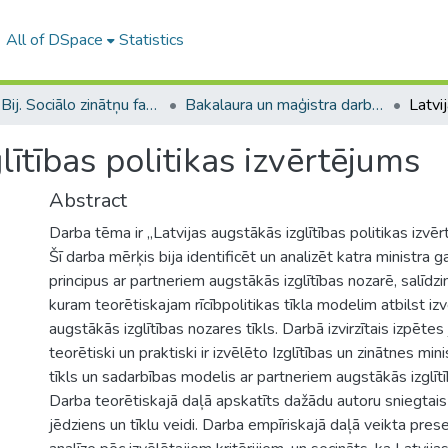
All of DSpace
Statistics
B --- Bij. Sociālo zinātņu fakultātes noslēguma darbi / Faculty of Social Sciences - Graduate works
Bakalaura un maģistra darbi (SZF) / Bachelor's and Master's theses
lītības politikas izvērtējums
Abstract
Darba tēma ir „Latvijas augstākās izglītības politikas izvēr
Šī darba mērķis bija identificēt un analizēt katra ministra
principus ar partneriem augstākās izglītības nozarē, salīdzi
kuram teorētiskajam rīcībpolitikas tīkla modelim atbilst izv
augstākās izglītības nozares tīkls. Darbā izvirzītais izpētes
teorētiski un praktiski ir izvēlēto Izglītības un zinātnes mini
tīkls un sadarbības modelis ar partneriem augstākās izglīt
Darba teorētiskajā daļā apskatīts dažādu autoru sniegtais r
jēdziens un tīklu veidi. Darba empīriskajā daļā veikta preses