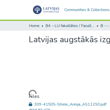
Communities & Collections
Home
B4 – LU fakultātes / Faculties of the UL
Latvijas augstākās izg
Loading...
Files
309-41505-Strele_Annija_AS11250.pdf