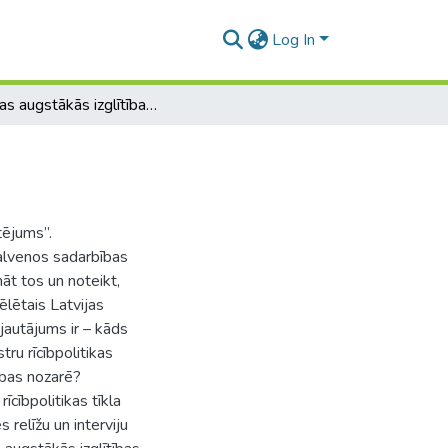
Log In
Latvijas augstākās izglītības politikas izvērtējums
tējums”.
 galvenos sadarbības
nāt tos un noteikt,
ēlētais Latvijas
 jautājums ir – kāds
stru rīcībpolitikas
ības nozarē?
īcībpolitikas tīkla
 relīžu un interviju