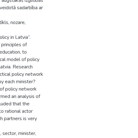
s augstākās izglītības
u veidotā sadarbība ar
tīkls, nozare,
licy in Latvia”.
 principles of
 education, to
cal model of policy
atvia. Research
ctical policy network
by each minister?
 of policy network
rmed an analysis of
luded that the
o rational actor
h partners is very
 sector, minister,