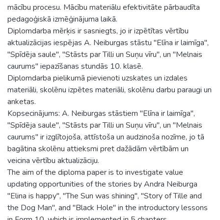
mācību procesu. Mācību materiālu efektivitāte pārbaudīta
pedagoģiskā izmēģinājuma laikā.
Diplomdarba mērķis ir sasniegts, jo ir izpētītas vērtību
aktualizācijas iespējas A. Neiburgas stāstu "Elīna ir laimīga",
"Spīdēja saule", "Stāsts par Tilli un Suņu vīru", un "Melnais
caurums" iepazīšanas stundās 10. klasē.
Diplomdarba pielikumā pievienoti uzskates un izdales
materiāli, skolēnu izpētes materiāli, skolēnu darbu paraugi un
anketas.
Kopsecinājums: A. Neiburgas stāstiem "Elīna ir laimīga",
"Spīdēja saule", "Stāsts par Tilli un Suņu vīru", un "Melnais
caurums" ir izglītojoša, attīstoša un audzinoša nozīme, jo tā
bagātina skolēnu attieksmi pret dažādām vērtībām un
veicina vērtību aktualizāciju.
The aim of the diploma paper is to investigate value
updating opportunities of the stories by Andra Neiburga
"Elina is happy", "The Sun was shining", "Story of Tille and
the Dog Man", and "Black Hole" in the introductory lessons
in Form 10, which is implemented in 5 chapters.