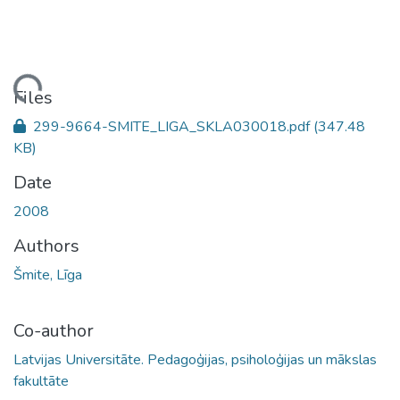
ding...
Files
299-9664-SMITE_LIGA_SKLA030018.pdf
(347.48
KB)
Date
2008
Authors
Šmite, Līga
Co-author
Latvijas Universitāte. Pedagoģijas, psiholoģijas un mākslas
fakultāte