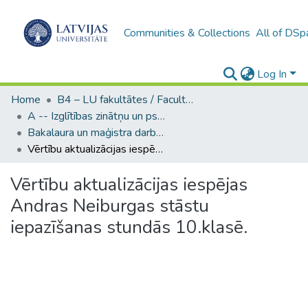
Communities & Collections
All of DSp
Log In
Home
B4 – LU fakultātes / Faculties of the UL
A -- Izglītības zinātņu un psiholoģijas fakultāte / Faculty of Education Sciences and Psychology
Bakalaura un maģistra darbi (PPMF) / Bachelor's and Master's theses
Vērtību aktualizācijas iespējas Andras Neiburgas stāstu iepazīšanas stundās 10.klasē.
Vērtību aktualizācijas iespējas
Andras Neiburgas stāstu
iepazīšanas stundās 10.klasē.