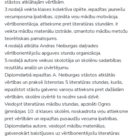
stāstos atklātajām vērtībām.
3.nodaļā veikta klases kolektīva izpēte, iepazītas jauniešu
vecumposma īpatnības, izzināta viņu mācību motivācija,
vērtīborientācija, attieksme pret literatūras stundām. Ir
veikta mācību materiālu izstrāde, izmantoto mācību metožu
teorētiskais pamatojums.
4.nodaļā atklāta Andras Neiburgas daiļrades
vērtīborientējošu apguves stundu organizācija.
5.nodaļā autore veikusi skolotāja un skolēnu sadarbības
rezultātu analīzi un izvērtējumu.
Diplomdarbā iepazītas A. Neiburgas stāstos atklātās
vērtības un praksē īstenotas 5 literatūras stundas, kurās,
iepazīstot stāstu galveno varoņu attieksmi pret dažādām
vērtībām, skolēni izvērtē to nozīmi savā dzīvē.
Veidojot literatūras mācību stundas, apzināti Ogres
ģimnāzijas 10. d klases skolēni, noskaidrota viņu attieksme
pret vērtībām un iepazītas pusaudžu vecuma īpatnības.
Diplomdarba autore, veidojot mācību materiālus,
galvenokārt balstījusies uz vērtīborientējošu literatūras