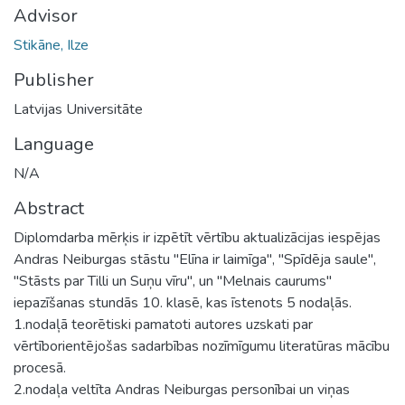
Advisor
Stikāne, Ilze
Publisher
Latvijas Universitāte
Language
N/A
Abstract
Diplomdarba mērķis ir izpētīt vērtību aktualizācijas iespējas
Andras Neiburgas stāstu "Elīna ir laimīga", "Spīdēja saule",
"Stāsts par Tilli un Suņu vīru", un "Melnais caurums"
iepazīšanas stundās 10. klasē, kas īstenots 5 nodaļās.
1.nodaļā teorētiski pamatoti autores uzskati par
vērtīborientējošas sadarbības nozīmīgumu literatūras mācību
procesā.
2.nodaļa veltīta Andras Neiburgas personībai un viņas