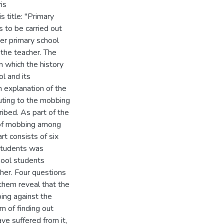
is
s title: "Primary
 to be carried out
her primary school
 the teacher. The
n which the history
ol and its
 explanation of the
uting to the mobbing
ibed. As part of the
 of mobbing among
rt consists of six
 students was
hool students
her. Four questions
them reveal that the
ing against the
m of finding out
e suffered from it,