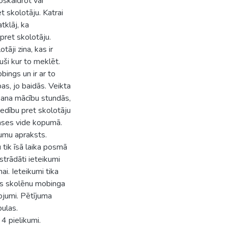
oskaidrot vai
 skolotāju. Katrai
tklāj, ka
ret skolotāju.
āji zina, kas ir
juši kur to meklēt.
bings un ir ar to
as, jo baidās. Veikta
ana mācību stundās,
edību pret skolotāju
ases vide kopumā.
umu apraksts.
tik īsā laika posmā
strādāti ieteikumi
i. Ieteikumi tika
las skolēnu mobinga
ojumi. Pētījuma
bulas.
 4 pielikumi.