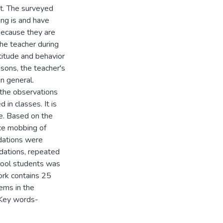
t. The surveyed
ng is and have
because they are
the teacher during
ttitude and behavior
sons, the teacher's
n general.
 the observations
n classes. It is
me. Based on the
ce mobbing of
dations were
dations, repeated
hool students was
ork contains 25
tems in the
. Key words-