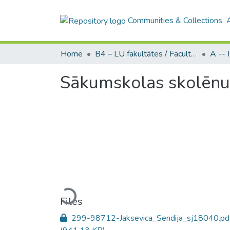
Communities & Collections
Home
B4 – LU fakultātes / Faculties of the UL
Sākumskolas skolēnu 
Loading...
Files
299-98712-Jaksevica_Sendija_sj18040.pd