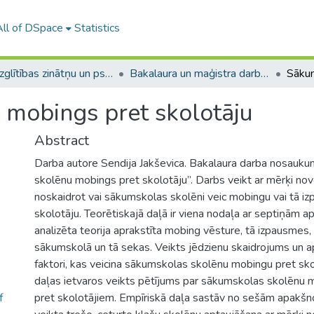
All of DSpace
Statistics
A -- Izglītības zinātņu un psiholoģijas fakultāte / Faculty of Education Sciences and Psychology
Bakalaura un maģistra darbi (PPMF) / Bachelor's and Master's theses
mobings pret skolotāju
Abstract
Darba autore Sendija Jakševica. Bakalaura darba nosauk
skolēnu mobings pret skolotāju”. Darbs veikt ar mērķi novē
noskaidrot vai sākumskolas skolēni veic mobingu vai tā i
skolotāju. Teorētiskajā daļā ir viena nodaļa ar septiņām 
analizēta teorija aprakstīta mobing vēsture, tā izpausmes, 
sākumskolā un tā sekas. Veikts jēdzienu skaidrojums un a
faktori, kas veicina sākumskolas skolēnu mobingu pret sko
daļas ietvaros veikts pētījums par sākumskolas skolēnu m
f
pret skolotājiem. Empīriskā daļa sastāv no sešām apakšno