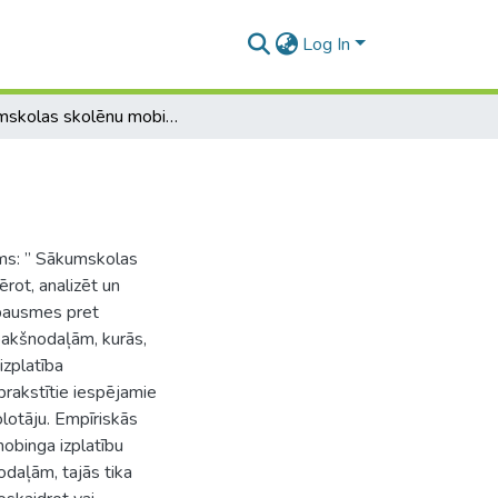
Log In
Sākumskolas skolēnu mobings pret skolotāju
ums: ” Sākumskolas
rot, analizēt un
zpausmes pret
apakšnodaļām, kurās,
izplatība
prakstītie iespējamie
lotāju. Empīriskās
obinga izplatību
daļām, tajās tika