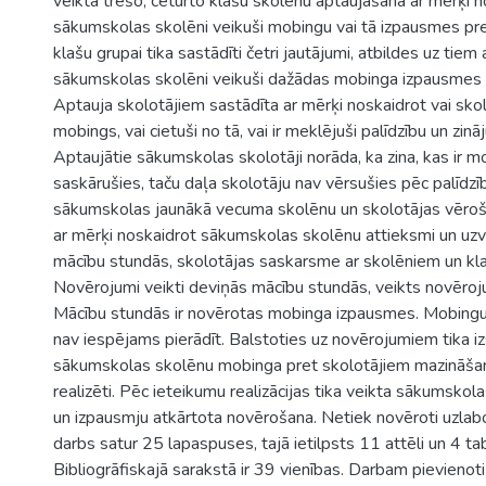
veikta trešo, ceturto klašu skolēnu aptaujāšana ar mērķi n
sākumskolas skolēni veikuši mobingu vai tā izpausmes pret
klašu grupai tika sastādīti četri jautājumi, atbildes uz tiem a
sākumskolas skolēni veikuši dažādas mobinga izpausmes p
Aptauja skolotājiem sastādīta ar mērķi noskaidrot vai skolot
mobings, vai cietuši no tā, vai ir meklējuši palīdzību un zinā
Aptaujātie sākumskolas skolotāji norāda, ka zina, kas ir mo
saskārušies, taču daļa skolotāju nav vērsušies pēc palīdzīb
sākumskolas jaunākā vecuma skolēnu un skolotājas vēroš
ar mērķi noskaidrot sākumskolas skolēnu attieksmi un uzv
mācību stundās, skolotājas saskarsme ar skolēniem un kl
Novērojumi veikti deviņās mācību stundās, veikts novēroj
Mācību stundās ir novērotas mobinga izpausmes. Mobingu 
nav iespējams pierādīt. Balstoties uz novērojumiem tika iz
sākumskolas skolēnu mobinga pret skolotājiem mazināšana
realizēti. Pēc ieteikumu realizācijas tika veikta sākumsko
un izpausmju atkārtota novērošana. Netiek novēroti uzlab
darbs satur 25 lapaspuses, tajā ietilpsts 11 attēli un 4 ta
Bibliogrāfiskajā sarakstā ir 39 vienības. Darbam pievienoti