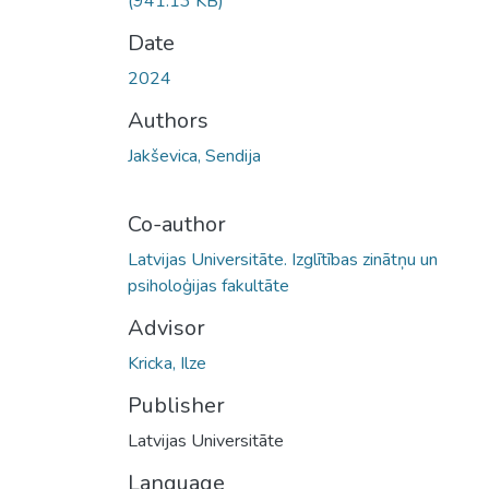
(941.13 KB)
Date
2024
Authors
Jakševica, Sendija
Co-author
Latvijas Universitāte. Izglītības zinātņu un
psiholoģijas fakultāte
Advisor
Kricka, Ilze
Publisher
Latvijas Universitāte
Language