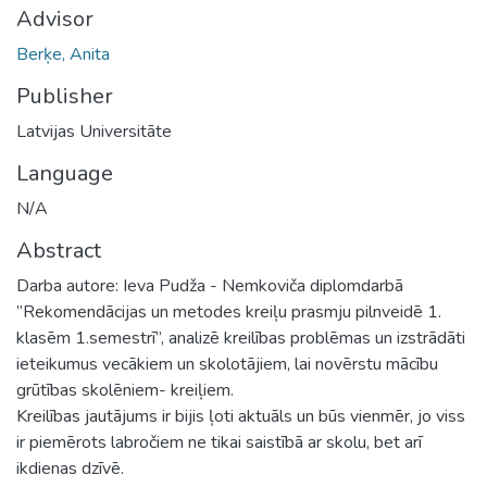
Advisor
Berķe, Anita
Publisher
Latvijas Universitāte
Language
N/A
Abstract
Darba autore: Ieva Pudža - Nemkoviča diplomdarbā
”Rekomendācijas un metodes kreiļu prasmju pilnveidē 1.
klasēm 1.semestrī”, analizē kreilības problēmas un izstrādāti
ieteikumus vecākiem un skolotājiem, lai novērstu mācību
grūtības skolēniem- kreiļiem.
Kreilības jautājums ir bijis ļoti aktuāls un būs vienmēr, jo viss
ir piemērots labročiem ne tikai saistībā ar skolu, bet arī
ikdienas dzīvē.