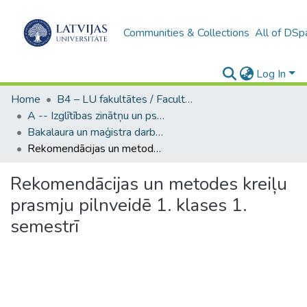
Communities & Collections
All of DSp
Log In
Home
B4 – LU fakultātes / Faculties of the UL
A -- Izglītības zinātņu un psiholoģijas fakultāte / Faculty of Education Sciences and Psychology
Bakalaura un maģistra darbi (PPMF) / Bachelor's and Master's theses
Rekomendācijas un metodes kreiļu prasmju pilnveidē 1. klases 1. semestrī
Rekomendācijas un metodes kreiļu
prasmju pilnveidē 1. klases 1.
semestrī