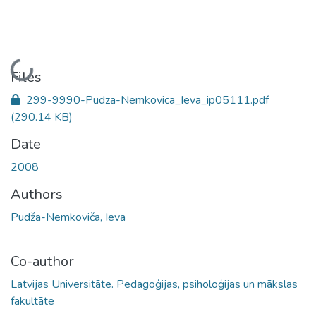
Loading...
Files
299-9990-Pudza-Nemkovica_Ieva_ip05111.pdf
(290.14 KB)
Date
2008
Authors
Pudža-Nemkoviča, Ieva
Co-author
Latvijas Universitāte. Pedagoģijas, psiholoģijas un mākslas
fakultāte