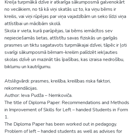
Kreiļa turpmākā dzīve ir atkarīga sākumposmā galvenokārt
no vecākiem, no tā kā viņi skatās uz to, ka viņu bērns ir
kreilis, vai viņi rūpējas par viņa vajadzībām un seko līdzi viņa
attīstībai un mācībām skolā.
Skola ir vieta, kurā parūpējas, lai bērns iemācītos sev
nepieciešamās lietas, attīstītu savas fiziskās un garīgās
prasmes un tiktu sagatavots turpmākajai dzīvei, tāpēc ir ļoti
svarīgi sākumposmā bērnam-kreilim palīdzēt iekļauties
skolas dzīvē un mazināt tās īpašības, kas izraisa nedrošību,
biklumu un kautrīgumu.
Atslēgvārdi: prasmes, kreilība, kreilības riska faktori,
rekomendācijas.
Author: Ieva Pudža – Nemkoviča.
The title of Diploma Paper: Recommendations and Methods
in Improvement of Skills for Left – handed Students in Form
1.
The Diploma Paper has been worked out in pedagogy.
Problem of left – handed students as well as advises for