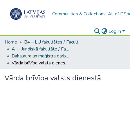
Communities & Collections
All of DSp
Log In
Home
B4 – LU fakultātes / Faculties of the UL
A -- Juridiskā fakultāte / Faculty of Law
Bakalaura un maģistra darbi (JF) / Bachelor's and Master's theses
Vārda brīvība valsts dienestā.
Vārda brīvība valsts dienestā.