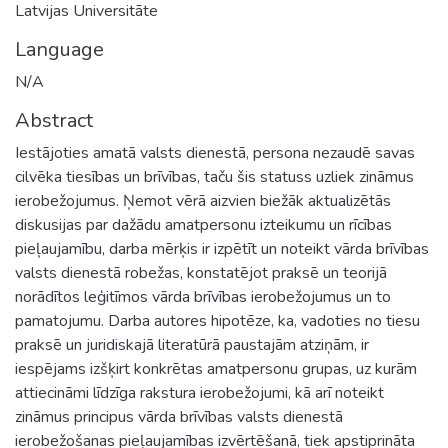
Latvijas Universitāte
Language
N/A
Abstract
Iestājoties amatā valsts dienestā, persona nezaudē savas
cilvēka tiesības un brīvības, taču šis statuss uzliek zināmus
ierobežojumus. Ņemot vērā aizvien biežāk aktualizētās
diskusijas par dažādu amatpersonu izteikumu un rīcības
pieļaujamību, darba mērķis ir izpētīt un noteikt vārda brīvības
valsts dienestā robežas, konstatējot praksē un teorijā
norādītos leģitīmos vārda brīvības ierobežojumus un to
pamatojumu. Darba autores hipotēze, ka, vadoties no tiesu
praksē un juridiskajā literatūrā paustajām atziņām, ir
iespējams izšķirt konkrētas amatpersonu grupas, uz kurām
attiecināmi līdzīga rakstura ierobežojumi, kā arī noteikt
zināmus principus vārda brīvības valsts dienestā
ierobežošanas pieļaujamības izvērtēšanā, tiek apstiprināta