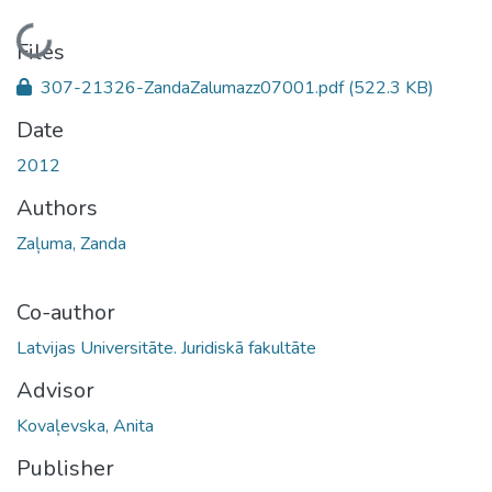
Loading...
Files
307-21326-ZandaZalumazz07001.pdf
(522.3 KB)
Date
2012
Authors
Zaļuma, Zanda
Co-author
Latvijas Universitāte. Juridiskā fakultāte
Advisor
Kovaļevska, Anita
Publisher