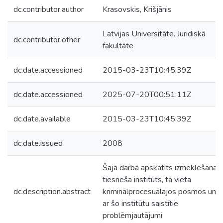
dc.contributor.author
Krasovskis, Krišjānis
Latvijas Universitāte. Juridiskā
dc.contributor.other
fakultāte
dc.date.accessioned
2015-03-23T10:45:39Z
dc.date.accessioned
2025-07-20T00:51:11Z
dc.date.available
2015-03-23T10:45:39Z
dc.date.issued
2008
Šajā darbā apskatīts izmeklēšanas
tiesneša institūts, tā vieta
dc.description.abstract
kriminālprocesuālajos posmos un
ar šo institūtu saistītie
problēmjautājumi