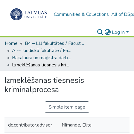
Communities & Collections
All of DSp
Log In
Home
B4 – LU fakultātes / Faculties of the UL
A -- Juridiskā fakultāte / Faculty of Law
Bakalaura un maģistra darbi (JF) / Bachelor's and Master's theses
Izmeklēšanas tiesnesis kriminālprocesā
Izmeklēšanas tiesnesis
kriminālprocesā
Simple item page
dc.contributor.advisor
Nīmande, Elita