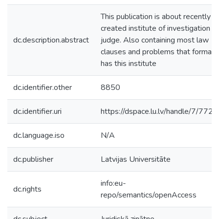
This publication is about recently
created institute of investigation
dc.description.abstract
judge. Also containing most law
clauses and problems that formaly
has this institute
dc.identifier.other
8850
dc.identifier.uri
https://dspace.lu.lv/handle/7/7720
dc.language.iso
N/A
dc.publisher
Latvijas Universitāte
info:eu-
dc.rights
repo/semantics/openAccess