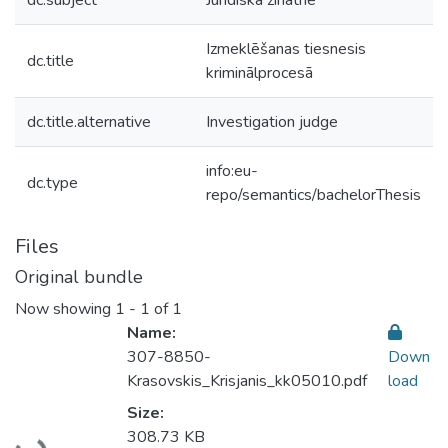
dc.subject
Juridiskā zinātne
Izmeklēšanas tiesnesis
dc.title
kriminālprocesā
dc.title.alternative
Investigation judge
info:eu-
dc.type
repo/semantics/bachelorThesis
Files
Original bundle
Now showing
1 - 1 of 1
Name:
307-8850-
Down
Krasovskis_Krisjanis_kk05010.pdf
load
Size:
Loading...
308.73 KB