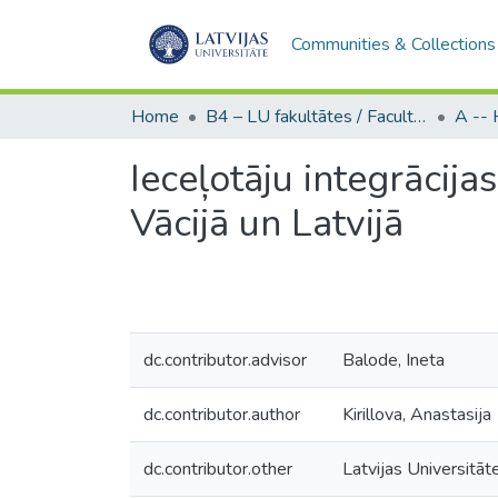
Communities & Collections
Home
B4 – LU fakultātes / Faculties of the UL
Ieceļotāju integrācija
Vācijā un Latvijā
dc.contributor.advisor
Balode, Ineta
dc.contributor.author
Kirillova, Anastasija
dc.contributor.other
Latvijas Universitāt