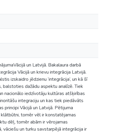
inājumaVācijā un Latvijā. Bakalaura darbā
egrācija Vācijā un krievu integrācija Latvijā.
tis izskaidro jēdzienu ‘integrācija‘, un kā šī
ts, balstoties dažādu aspektu analīzē. Tiek
un nacionālo iedzīvotāju kultūras atšķirības
minoritāšu integraciju un kas tiek piedāvāts
s principi Vācijā un Latvijā. Pētijuma
u klātbūtni, tomēr vēl ir konstatējamas
pektu dēļ, tomēr abām ir vērojamas
, vāciešu un turku savstarpējā integrācija ir