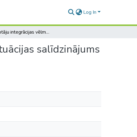
Log In
Ieceļotāju integrācijas vēlme – mīts vai realitāte? Situācijas salīdzinājums Vācijā un Latvijā
ituācijas salīdzinājums