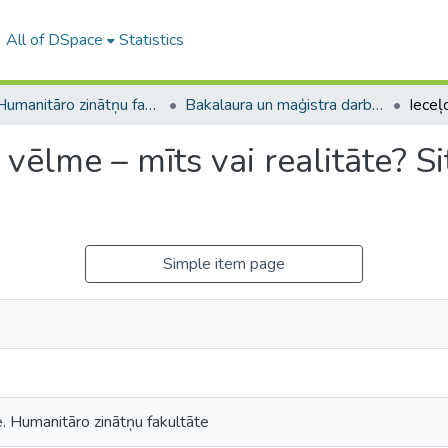
All of DSpace
Statistics
A -- Humanitāro zinātņu fakultāte / Faculty of Humanities
Bakalaura un maģistra darbi (HZF) / Bachelor's and Master's theses
s vēlme – mīts vai realitāte? S
Simple item page
e. Humanitāro zinātņu fakultāte