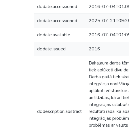
dc.date.accessioned
2016-07-04T01:0
dc.date.accessioned
2025-07-21T09:3
dc.date.available
2016-07-04T01:0
dc.date.issued
2016
Bakalaura darba tēma
tiek aplūkoti divu da
Darba gaitā tiek skai
integrācija noritVāci
aplūkoti vēsturiskie 
un līdzības, kā arī t
integrācijas uzlaboša
dc.description.abstract
rezultāti rāda, ka a
integrācijas problēm
problēmas ar valsts v