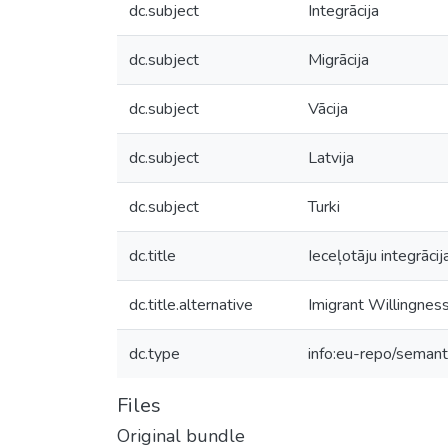
dc.subject
Integrācija
dc.subject
Migrācija
dc.subject
Vācija
dc.subject
Latvija
dc.subject
Turki
dc.title
Ieceļotāju integrācij
dc.title.alternative
Imigrant Willingness
dc.type
info:eu-repo/semant
Files
Original bundle