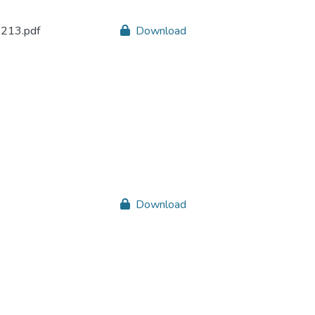
3213.pdf
Download
Download