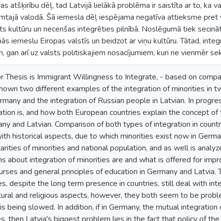
ras atšķirību dēļ, tad Latvijā lielākā problēma ir saistīta ar to, ka
imtajā valodā. Šā iemesla dēļ iespējama negatīva attieksme pret va
sts kultūru un necenšas integrēties pilnībā. Noslēgumā tiek secināt
ās iemeslu Eiropas valstīs un beidzot ar viņu kultūru. Tātad, integr
m, gan arī uz valsts politiskajiem nosacījumiem, kuri ne vienmēr se
r Thesis is Immigrant Willingness to Integrate, - based on compar
own two different examples of the integration of minorities in t
rmany and the integration of Russian people in Latvian. In progre
ation is, and how both European countries explain the concept of t
ny and Latvian. Comparison of both types of integration in countr
 with historical aspects, due to which minorities exist now in Germ
larities of minorities and national population, and as well is anal
ans about integration of minorities are and what is offered for imp
rses and general principles of education in Germany and Latvia. 
es, despite the long term presence in countries, still deal with in
ultural and religious aspects, however, they both seem to be proble
 is being slowed. In addition, if in Germany, the mutual integrati
es, then Latvia's biggest problem lies in the fact that policy of the