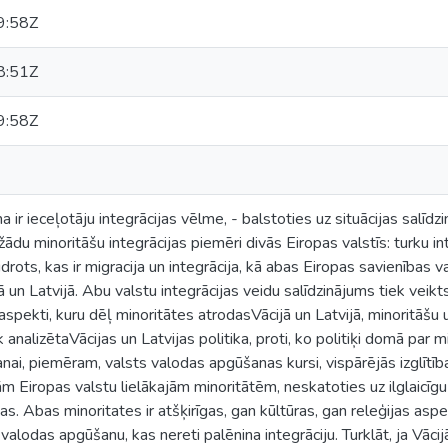
9:58Z
8:51Z
9:58Z
 ir ieceļotāju integrācijas vēlme, - balstoties uz situācijas salīdz
žādu minoritāšu integrācijas piemēri divās Eiropas valstīs: turku int
drots, kas ir migracija un integrācija, kā abas Eiropas savienības vals
jā un Latvijā. Abu valstu integrācijas veidu salīdzinājums tiek veik
aspekti, kuru dēļ minoritātes atrodasVācijā un Latvijā, minoritāšu 
iek analizētaVācijas un Latvijas politika, proti, ko politiķi domā par 
nai, piemēram, valsts valodas apgūšanas kursi, vispārējās izglītība
bām Eiropas valstu lielākajām minoritātēm, neskatoties uz ilglaicīg
as. Abas minoritates ir atšķirīgas, gan kūltūras, gan releģijas as
alodas apgūšanu, kas nereti palēnina integrāciju. Turklāt, ja Vācijā