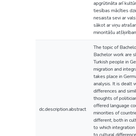
apgrūtināta arī kultū
tiesības mācīties dz
nesaista sevi ar val
sākot ar viņu atrašan
minoritāšu atšķirība
The topic of Bachelo
Bachelor work are sh
Turkish people in Ge
migration and integr
takes place in Germa
analysis. It is dealt
differences and simi
thoughts of politici
offered language cou
dc.description.abstract
minorities of countri
different, both in c
to which integration
to cultural differenc