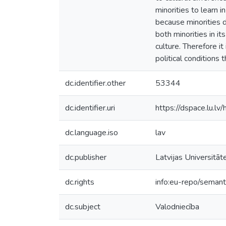
minorities to learn 
because minorities do
both minorities in it
culture. Therefore i
political conditions 
dc.identifier.other
53344
dc.identifier.uri
https://dspace.lu.l
dc.language.iso
lav
dc.publisher
Latvijas Universitāt
dc.rights
info:eu-repo/seman
dc.subject
Valodniecība