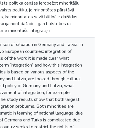
 valsts politika cenšas ierobežot minoritāšu
lsts politiku, jo minoritātes pārstāvji
s, ka minoritates savā būtībā ir dažādas,
ācija norit dažādi – gan balstoties uz
kmē minoritāšu integrāciju.
ison of situation in Germany and Latvia. In
wo European countries: integration of
ss of the work it is made clear what
erm ‘integration’, and how this integration
ies is based on various aspects of the
any and Latvia, are looked through cultural
yzed policy of Germany and Latvia, what
rovement of integration, for example,
The study results show that both largest
tegration problems. Both minorities are
matic in learning of national language, due
on of Germans and Turks is complicated due
 country seeks to restrict the rights of