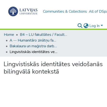
Communities & Collections
All of DSp
Log In
Home
B4 – LU fakultātes / Faculties of the UL
A -- Humanitāro zinātņu fakultāte / Faculty of Humanities
Bakalaura un maģistra darbi (HZF) / Bachelor's and Master's theses
Lingvistiskās identitātes veidošanās bilingvālā kontekstā
Lingvistiskās identitātes veidošanās
bilingvālā kontekstā