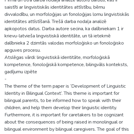
saistīti ar lingvistiskās identitātes attīstību, bērnu
divvalodību, un morfoloģijas un fonoloģijas lomu lingvistiskās
identitātes attīstīšanā. Trešā darba nodaļa analizē
apkopotos datus. Darba autore secina, ka dalībniekam 1 ir
krievu-latvieša lingvistiskā identitāte, un tā ietekmē
dalībnieka 2 dzimtās valodas morfoloģisko un fonoloģisko
apguves procesu.
Atslēgas vārdi: lingvistiskā identitāte, morfoloģiskā
kompetence, fonoloģiskā kompetence, bilingvāls konteksts,
gadījumu izpēte
-
The theme of the term paper is ‘Development of Linguistic
Identity in Bilingual Context’. This theme is important for
bilingual parents, to be informed how to speak with their
children, and help them develop their linguistic identity.
Furthermore, it is important for caretakers to be cognizant
about the consequences of being raised in monolingual or
bilingual environment by bilingual caregivers. The goal of this