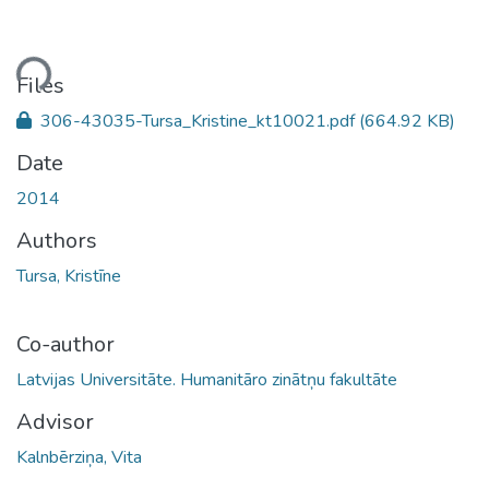
ding...
Files
306-43035-Tursa_Kristine_kt10021.pdf
(664.92 KB)
Date
2014
Authors
Tursa, Kristīne
Co-author
Latvijas Universitāte. Humanitāro zinātņu fakultāte
Advisor
Kalnbērziņa, Vita