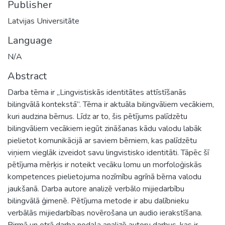
Publisher
Latvijas Universitāte
Language
N/A
Abstract
Darba tēma ir „Lingvistiskās identitātes attīstīšanās
bilingvālā kontekstā”. Tēma ir aktuāla bilingvāliem vecākiem,
kuri audzina bērnus. Līdz ar to, šis pētījums palīdzētu
bilingvāliem vecākiem iegūt zināšanas kādu valodu labāk
pielietot komunikācijā ar saviem bērniem, kas palīdzētu
viņiem vieglāk izveidot savu lingvistisko identitāti. Tāpēc šī
pētījuma mērķis ir noteikt vecāku lomu un morfoloģiskās
kompetences pielietojuma nozīmību agrīnā bērna valodu
jaukšanā. Darba autore analizē verbālo mijiedarbību
bilingvālā ģimenē. Pētījuma metode ir abu dalībnieku
verbālās mijiedarbības novērošana un audio ierakstīšana.
Pirmā un otrā darba nodaļa analizē autoru darbus, kas ir