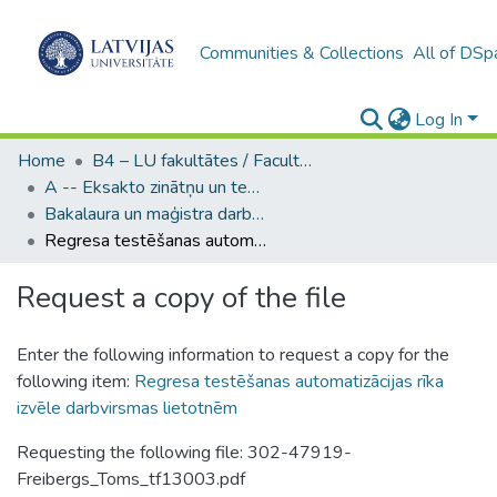
Communities & Collections
All of DSp
Log In
Home
B4 – LU fakultātes / Faculties of the UL
A -- Eksakto zinātņu un tehnoloģiju fakultāte / Faculty of Science and Technology
Bakalaura un maģistra darbi (EZTF) / Bachelor's and Master's theses
Regresa testēšanas automatizācijas rīka izvēle darbvirsmas lietotnēm
Request a copy of the file
Enter the following information to request a copy for the
following item:
Regresa testēšanas automatizācijas rīka
izvēle darbvirsmas lietotnēm
Requesting the following file: 302-47919-
Freibergs_Toms_tf13003.pdf