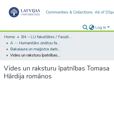
Communities & Collections
All of DSp
Log In
Home
B4 – LU fakultātes / Faculties of the UL
A -- Humanitāro zinātņu fakultāte / Faculty of Humanities
Bakalaura un maģistra darbi (HZF) / Bachelor's and Master's theses
Vides un raksturu īpatnības Tomasa Hārdija romānos
Vides un raksturu īpatnības Tomasa
Hārdija romānos