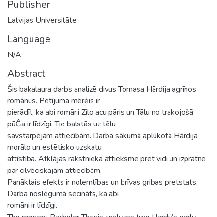
Publisher
Latvijas Universitāte
Language
N/A
Abstract
Šis bakalaura darbs analizē divus Tomasa Hārdija agrīnos
romānus. Pētījuma mērėis ir
pierādīt, ka abi romāni Zilo acu pāris un Tālu no trakojošā
pūĜa ir līdzīgi. Tie balstās uz tēlu
savstarpējām attiecībām. Darba sākumā aplūkota Hārdija
morālo un estētisko uzskatu
attīstība. Atklājas rakstnieka attieksme pret vidi un izpratne
par cilvēciskajām attiecībām.
Panāktais efekts ir nolemtības un brīvas gribas pretstats.
Darba noslēgumā secināts, ka abi
romāni ir līdzīgi.
The present Bachelor Thesis analyzes two Hardy’s early