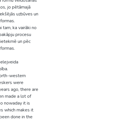
efa formu veidošanās
ļos, jo pētāmajā
c iekšējās uzbūves un
 formas.
i tam, ka vairāki no
pakāpju procesu
s ietekmē un pēc
 formas.
ielejveida
ība.
 north-western
eskers were
 years ago, there are
en made a lot of
lso nowaday it is
es which makes it
 been done in the