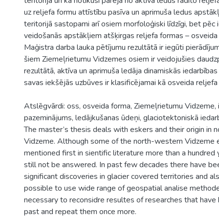
teritorijā un kā notikusi pāreja no aktīva ledus radīto relj
uz reljefa formu attīstību pasīva un aprimuša ledus apstāk
teritorijā sastopami arī osiem morfoloģiski līdzīgi, bet pē
veidošanās apstākļiem atšķirgas reljefa formas – osveida
Maģistra darba lauka pētījumu rezultātā ir iegūti pierādījum
šiem Ziemeļrietumu Vidzemes osiem ir veidojušies daudz
rezultātā, aktīva un aprimuša ledāja dinamiskās iedarbība
savas iekšējās uzbūves ir klasificējamai kā osveida reljefa
Atslēgvārdi: oss, osveida forma, Ziemeļrietumu Vidzeme, 
pazeminājums, ledājkušanas ūdeņi, glaciotektoniskā iedarb
The master’s thesis deals with eskers and their origin in
Vidzeme. Although some of the north-western Vidzeme 
mentioned first in sientific literature more than a hundred
still not be answered. In past few decades there have be
significant discoveries in glacier covered territories and a
possible to use wide range of geospatial analise method
necessary to reconsidre resultes of researches that have
past and repeat them once more.