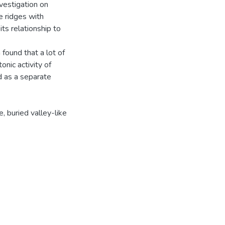
nvestigation on
e ridges with
ts relationship to
found that a lot of
onic activity of
ed as a separate
 buried valley-like