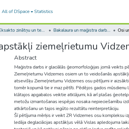
All of DSpace
Statistics
A -- Eksakto zinātņu un tehnoloģiju fakultāte / Faculty of Science and Technology
Bakalaura un maģistra darbi (EZTF) / Bachelor's and Master's theses
 apstākļi ziemeļrietumu Vidz
Abstract
Maģistra darbs ir glaciālās ģeomorfoloģijas jomā veikts p
Ziemeļrietumu Vidzemes osiem un to veidošanās apstākļi
atsevišķu Ziemeļrietumu Vidzemes osu pētījumi ir aizsākti 
tomēr kopumā tie ir maz pētīti. Pēdējos gados mūsdienu 
klātajos apgabalos veiktie atklājumi, kā arī plašas ģeotelp
metožu izmantošanas iespējas nosaka nepieciešamību izda
atkārtošanu un tajos iegūto rezultātu reinterpretāciju.
Šī pētījuma mērķis ir veikt ZR Vidzemes osu kompleksu izp
ledāja deglaciācijas apstākļus vēlā Vislas apledojuma la