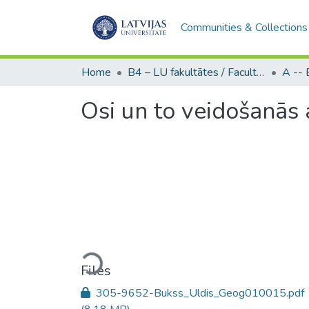
Communities & Collections
Home
B4 – LU fakultātes / Faculties of the UL
Osi un to veidošanās
Loading...
Files
305-9652-Bukss_Uldis_Geog010015.pdf