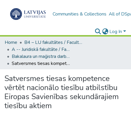
Communities & Collections
All of DSp
Log In
Home
B4 – LU fakultātes / Faculties of the UL
A -- Juridiskā fakultāte / Faculty of Law
Bakalaura un maģistra darbi (JF) / Bachelor's and Master's theses
Satversmes tiesas kompetence vērtēt nacionālo tiesību atbilstību Eiropas Savienības sekundārajiem tiesību aktiem
Satversmes tiesas kompetence
vērtēt nacionālo tiesību atbilstību
Eiropas Savienības sekundārajiem
tiesību aktiem