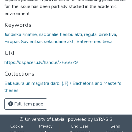
far, the issue has been partially studied in the academic
environment.
Keywords
Juridiskā zinātne
,
nacionālie tiesību akti
,
regula
,
direktīva
,
Eiropas Savienības sekundārie akti
,
Satversmes tiesa
URI
https://dspace.lu.lv/handle/7/66679
Collections
Bakalaura un maģistra darbi (JF) / Bachelor's and Master's
theses
Full item page
© University of Latvia |
powered by LYRASIS
Cookie
Privacy
End User
Send