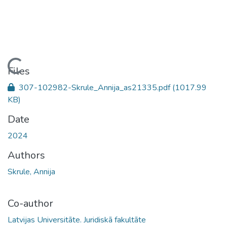
Loading...
Files
307-102982-Skrule_Annija_as21335.pdf
(1017.99
KB)
Date
2024
Authors
Skrule, Annija
Co-author
Latvijas Universitāte. Juridiskā fakultāte