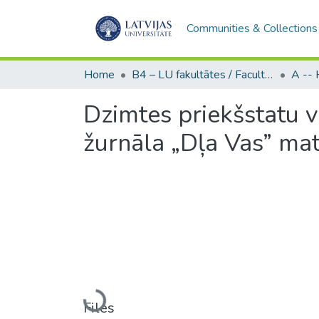
Communities & Collections
Home
B4 – LU fakultātes / Faculties of the UL
Dzimtes priekšstatu v
žurnāla „Dļa Vas” mat
Loading...
Files