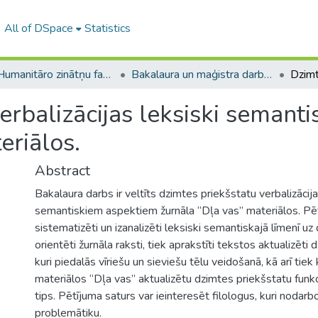
All of DSpace
Statistics
A -- Humanitāro zinātņu fakultāte / Faculty of Humanities
Bakalaura un maģistra darbi (HZF) / Bachelor's and Master's theses
erbalizācijas leksiski semanti
eriālos.
Abstract
Bakalaura darbs ir veltīts dzimtes priekšstatu verbalizācija
semantiskiem aspektiem žurnāla “Dļa vas” materiālos. Pēt
sistematizēti un izanalizēti leksiski semantiskajā līmenī u
orientēti žurnāla raksti, tiek aprakstīti tekstos aktualizēti 
kuri piedalās vīriešu un sieviešu tēlu veidošanā, kā arī tie
materiālos “Dļa vas” aktualizētu dzimtes priekšstatu funkc
tips. Pētījuma saturs var ieinteresēt filologus, kuri nodarb
problemātiku.