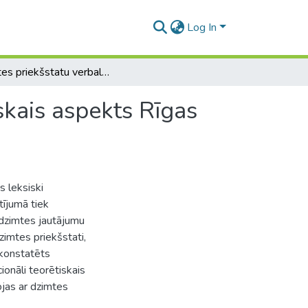
Log In
Dzimtes priekšstatu verbalizācijas leksiski semantiskais aspekts Rīgas žurnāla „Dļa Vas” materiālos.
skais aspekts Rīgas
s leksiski
ījumā tiek
z dzimtes jautājumu
dzimtes priekšstati,
k konstatēts
ionāli teorētiskais
ojas ar dzimtes