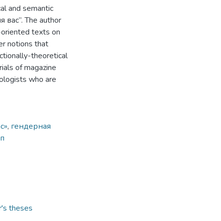
cal and semantic
я вас”. The author
oriented texts on
er notions that
tionally-theoretical
rials of magazine
lologists who are
с»
,
гендерная
ип
r's theses