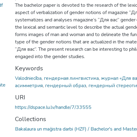
df
The bachelor paper is devoted to the research of the lexi
aspect of verbalization of gender notions of magazine “Дл
systematizes and analyses magazine’s “Для вас” gender-
the lexical and semantic level to describe the actual gend
forms images of man and woman and to delineate the func
type of the gender notions that are actualized in the mate
“Для вас”. The present research can be interesting to phi
engaged into the gender studies.
Keywords
Valodniecība
,
гендерная лингвистика
,
журнал «Для ва
āte
асимметрия
,
гендерный образ
,
гендерный стереот
URI
https://dspace.lu.lv/handle/7/33555
Collections
Bakalaura un maģistra darbi (HZF) / Bachelor's and Maste