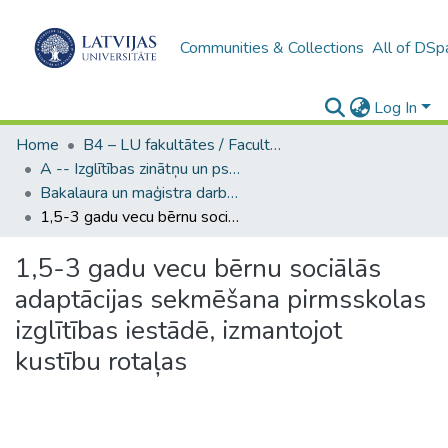
Communities & Collections
All of DSp
Log In
Home
B4 – LU fakultātes / Faculties of the UL
A -- Izglītības zinātņu un psiholoģijas fakultāte / Faculty of Education Sciences and Psychology
Bakalaura un maģistra darbi (PPMF) / Bachelor's and Master's theses
1,5-3 gadu vecu bērnu sociālās adaptācijas sekmēšana pirmsskolas izglītības iestādē, izmantojot kustību rotaļas
1,5-3 gadu vecu bērnu sociālās
adaptācijas sekmēšana pirmsskolas
izglītības iestādē, izmantojot
kustību rotaļas