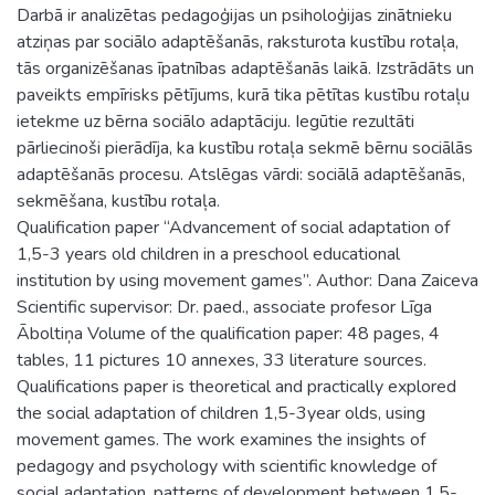
Darbā ir analizētas pedagoģijas un psiholoģijas zinātnieku
atziņas par sociālo adaptēšanās, raksturota kustību rotaļa,
tās organizēšanas īpatnības adaptēšanās laikā. Izstrādāts un
paveikts empīrisks pētījums, kurā tika pētītas kustību rotaļu
ietekme uz bērna sociālo adaptāciju. Iegūtie rezultāti
pārliecinoši pierādīja, ka kustību rotaļa sekmē bērnu sociālās
adaptēšanās procesu. Atslēgas vārdi: sociālā adaptēšanās,
sekmēšana, kustību rotaļa.
Qualification paper “Advancement of social adaptation of
1,5-3 years old children in a preschool educational
institution by using movement games”. Author: Dana Zaiceva
Scientific supervisor: Dr. paed., associate profesor Līga
Āboltiņa Volume of the qualification paper: 48 pages, 4
tables, 11 pictures 10 annexes, 33 literature sources.
Qualifications paper is theoretical and practically explored
the social adaptation of children 1,5-3year olds, using
movement games. The work examines the insights of
pedagogy and psychology with scientific knowledge of
social adaptation, patterns of development between 1,5-