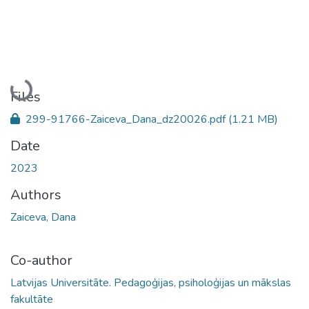
Loading...
Files
299-91766-Zaiceva_Dana_dz20026.pdf
(1.21 MB)
Date
2023
Authors
Zaiceva, Dana
Co-author
Latvijas Universitāte. Pedagoģijas, psiholoģijas un mākslas
fakultāte