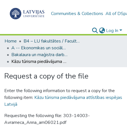
Communities & Collections
All of DSp
Log In
Home
B4 – LU fakultātes / Faculties of the UL
A -- Ekonomikas un sociālo zinātņu fakultāte / Faculty of Economics and Social Sciences
Bakalaura un maģistra darbi (ESZF) / Bachelor's and Master's theses
Kāzu tūrisma piedāvājuma attīstības iespējas Latvijā
Request a copy of the file
Enter the following information to request a copy for the
following item:
Kāzu tūrisma piedāvājuma attīstības iespējas
Latvijā
Requesting the following file: 303-14003-
Avrameca_Anna_am06021.pdf