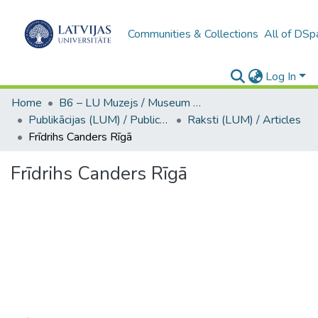
Communities & Collections
All of DSp
Log In
Home
B6 – LU Muzejs / Museum of the UL
Publikācijas (LUM) / Publications
Raksti (LUM) / Articles
Frīdrihs Canders Rīgā
Frīdrihs Canders Rīgā
Loading...