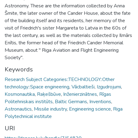
Astronomy. These are the information collected by Anna
Šmite, the later owner of the Cander House, about the fate
of the building itself and its residents, her memory of the
visit of Friedrich's sister Margareta to Latvia in the 60s of
the last century, as well as the materials collected by Ilmārs
Enītis, the former head of the Friedrich Cander Memorial
Museum, about " Riga Aviation and Flight Engineering
Society".
Keywords
Research Subject Categories::TECHNOLOGY::Other
technology::Space engineering
,
Vācbaltieši
,
Izgudrojumi
,
Kosmonautika
,
Raķešbūve
,
Inženierzinātnes
,
Rīgas
Politehniskais institūts
,
Baltic Germans
,
Inventions
,
Astronautics
,
Missile industry
,
Engineering science
,
Riga
Polytechnical institute
URI