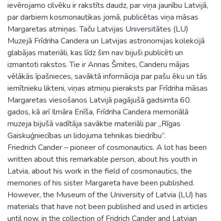
ievērojamo cilvēku ir rakstīts daudz, par viņa jaunību Latvijā,
par darbiem kosmonautikas jomā, publicētas viņa māsas
Margaretas atmiņas. Taču Latvijas Universitātes (LU)
Muzejā Frīdriha Candera un Latvijas astronomijas kolekcijā
glabājas materiāli, kas līdz šim nav bijuši publicēti un
izmantoti rakstos. Tie ir Annas Šmites, Canderu mājas
vēlākās īpašnieces, savāktā informācija par pašu ēku un tās
iemītnieku likteni, viņas atmiņu pieraksts par Frīdriha māsas
Margaretas viesošanos Latvijā pagājušā gadsimta 60.
gados, kā arī Ilmāra Enīša, Frīdriha Candera memoriālā
muzeja bijušā vadītāja savāktie materiāli par „Rīgas
Gaiskuģniecības un lidojuma tehnikas biedrību”.
Friedrich Cander – pioneer of cosmonautics. A lot has been
written about this remarkable person, about his youth in
Latvia, about his work in the field of cosmonautics, the
memories of his sister Margareta have been published.
However, the Museum of the University of Latvia (LU) has
materials that have not been published and used in articles
until now, in the collection of Fridrich Cander and Latvian