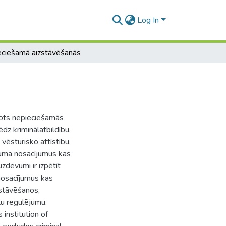
Log In
ciešamā aizstāvēšanās
kots nepieciešamās
ēdz kriminālatbildību.
vēsturisko attīstību,
guma nosacījumus kas
zdevumi ir izpētīt
nosacījumus kas
zstāvēšanos,
tu regulējumu.
institution of