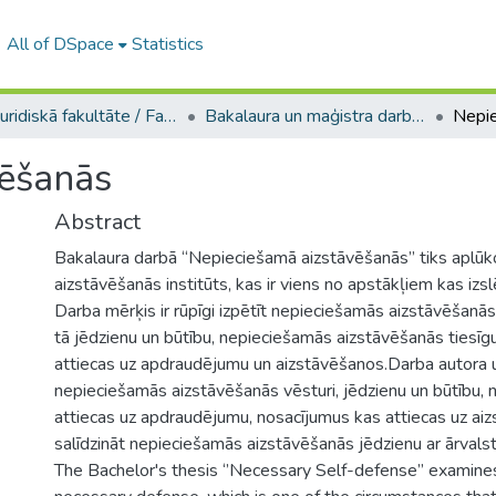
All of DSpace
Statistics
A -- Juridiskā fakultāte / Faculty of Law
Bakalaura un maģistra darbi (JF) / Bachelor's and Master's theses
Nepie
vēšanās
Abstract
Bakalaura darbā “Nepieciešamā aizstāvēšanās” tiks aplū
aizstāvēšanās institūts, kas ir viens no apstākļiem kas izsl
Darba mērķis ir rūpīgi izpētīt nepieciešamās aizstāvēšanās 
tā jēdzienu un būtību, nepieciešamās aizstāvēšanās tiesī
attiecas uz apdraudējumu un aizstāvēšanos.Darba autora u
nepieciešamās aizstāvēšanās vēsturi, jēdzienu un būtību, 
attiecas uz apdraudējumu, nosacījumus kas attiecas uz ai
salīdzināt nepieciešamās aizstāvēšanās jēdzienu ar ārvals
The Bachelor's thesis ‘’Necessary Self-defense’’ examines 