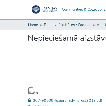
Communities & Collections
Home
B4 – LU fakultātes / Faculties of the UL
Nepieciešamā aizstā
Loading...
Files
307-99538-Igaunis_Edvins_ei19019.pdf