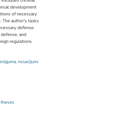
 excludes criminal
storical development
itions of necessary
. The author's tasks
necessary defense,
o defense, and
eign regulations.
iesīguma
,
nosacījumi
s theses