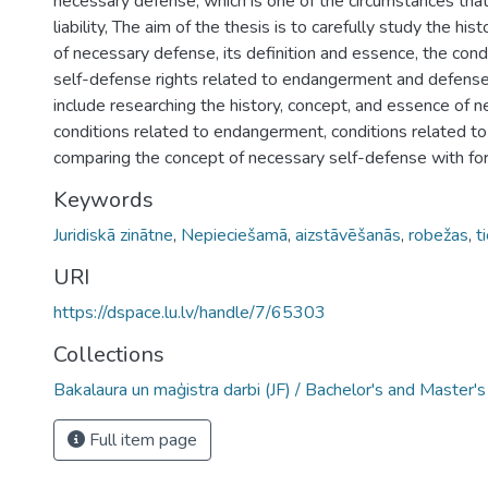
necessary defense, which is one of the circumstances that
liability, The aim of the thesis is to carefully study the hi
of necessary defense, its definition and essence, the cond
self-defense rights related to endangerment and defense
include researching the history, concept, and essence of 
conditions related to endangerment, conditions related t
comparing the concept of necessary self-defense with for
Keywords
Juridiskā zinātne
,
Nepieciešamā
,
aizstāvēšanās
,
robežas
,
t
URI
https://dspace.lu.lv/handle/7/65303
Collections
Bakalaura un maģistra darbi (JF) / Bachelor's and Master'
Full item page