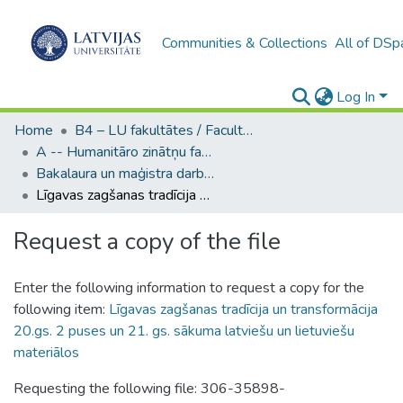
Communities & Collections
All of DSp
Log In
Home
B4 – LU fakultātes / Faculties of the UL
A -- Humanitāro zinātņu fakultāte / Faculty of Humanities
Bakalaura un maģistra darbi (HZF) / Bachelor's and Master's theses
Līgavas zagšanas tradīcija un transformācija 20.gs. 2 puses un 21. gs. sākuma latviešu un lietuviešu materiālos
Request a copy of the file
Enter the following information to request a copy for the
following item:
Līgavas zagšanas tradīcija un transformācija
20.gs. 2 puses un 21. gs. sākuma latviešu un lietuviešu
materiālos
Requesting the following file: 306-35898-