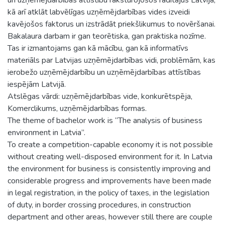
kā arī atklāt labvēlīgas uzņēmējdarbības vides izveidi
kavējošos faktorus un izstrādāt priekšlikumus to novēršanai.
Bakalaura darbam ir gan teorētiska, gan praktiska nozīme.
Tas ir izmantojams gan kā mācību, gan kā informatīvs
materiāls par Latvijas uzņēmējdarbības vidi, problēmām, kas
ierobežo uzņēmējdarbību un uzņēmējdarbības attīstības
iespējām Latvijā.
Atslēgas vārdi: uzņēmējdarbības vide, konkurētspēja,
Komerclikums, uzņēmējdarbības formas.
The theme of bachelor work is “The analysis of business
environment in Latvia”.
To create a competition-capable economy it is not possible
without creating well-disposed environment for it. In Latvia
the environment for business is consistently improving and
considerable progress and improvements have been made
in legal registration, in the policy of taxes, in the legislation
of duty, in border crossing procedures, in construction
department and other areas, however still there are couple