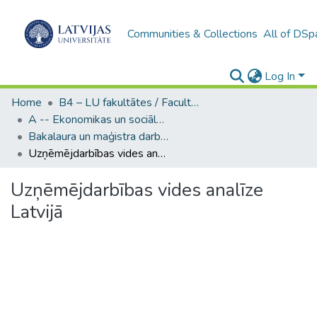
Communities & Collections
All of DSp
Log In
Home
B4 – LU fakultātes / Faculties of the UL
A -- Ekonomikas un sociālo zinātņu fakultāte / Faculty of Economics and Social Sciences
Bakalaura un maģistra darbi (ESZF) / Bachelor's and Master's theses
Uzņēmējdarbības vides analīze Latvijā
Uzņēmējdarbības vides analīze
Latvijā