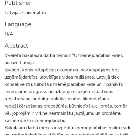
Publisher
Latvijas Universitāte
Language
N/A
Abstract
Izvēlēta bakalaura darba tēma ir “Uzņēmējdarbības vides
analīze Latvijā”.
Izveidot konkurētspējīgu ekonomiku nav iespējams bez
uzņēmējdarbībai labvēlīgas vides radīšanas. Latvijā tiek
konsekventi uzlabota uzņēmējdarbības vide un ir panākts
ievērojams progress un uzlabojumi uzņēmējdarbības
reģistrēšanā, nodokļu politikā, muitas likumdošanā,
robežšķērsošanas procedūrās, būvniecībā u.c. jomās, tomēr
vēl joprojām ir virkne neatrisinātu jautājumu un problēmu,
kas ierobežo uzņēmējdarbību.
Bakalaura darba mērķis ir izpētīt uzņēmējdarbības makro vidi
un uzņēmējdarbības attīstību raksturojošos rādītājus Latvijā,