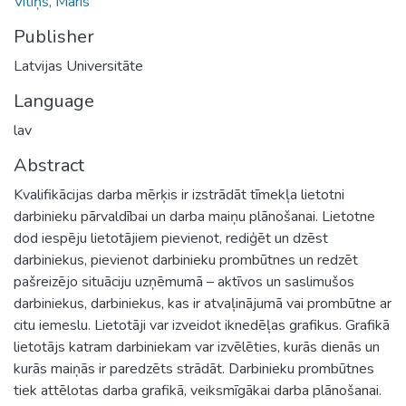
Vītiņš, Māris
Publisher
Latvijas Universitāte
Language
lav
Abstract
Kvalifikācijas darba mērķis ir izstrādāt tīmekļa lietotni
darbinieku pārvaldībai un darba maiņu plānošanai. Lietotne
dod iespēju lietotājiem pievienot, rediģēt un dzēst
darbiniekus, pievienot darbinieku prombūtnes un redzēt
pašreizējo situāciju uzņēmumā – aktīvos un saslimušos
darbiniekus, darbiniekus, kas ir atvaļinājumā vai prombūtne ar
citu iemeslu. Lietotāji var izveidot iknedēļas grafikus. Grafikā
lietotājs katram darbiniekam var izvēlēties, kurās dienās un
kurās maiņās ir paredzēts strādāt. Darbinieku prombūtnes
tiek attēlotas darba grafikā, veiksmīgākai darba plānošanai.