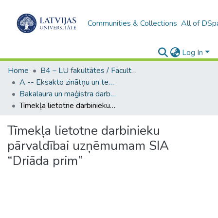
Communities & Collections
All of DSp
Log In
Home
B4 – LU fakultātes / Faculties of the UL
A -- Eksakto zinātņu un tehnoloģiju fakultāte / Faculty of Science and Technology
Bakalaura un maģistra darbi (EZTF) / Bachelor's and Master's theses
Tīmekļa lietotne darbinieku pārvaldībai uzņēmumam SIA “Driāda prim”
Tīmekļa lietotne darbinieku
pārvaldībai uzņēmumam SIA
“Driāda prim”