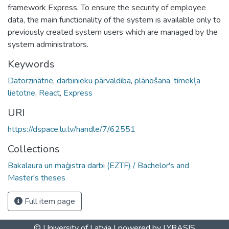
framework Express. To ensure the security of employee
data, the main functionality of the system is available only to
previously created system users which are managed by the
system administrators.
Keywords
Datorzinātne
,
darbinieku pārvaldība
,
plānošana
,
tīmekļa
lietotne
,
React
,
Express
URI
https://dspace.lu.lv/handle/7/62551
Collections
Bakalaura un maģistra darbi (EZTF) / Bachelor's and
Master's theses
Full item page
© University of Latvia |
powered by LYRASIS