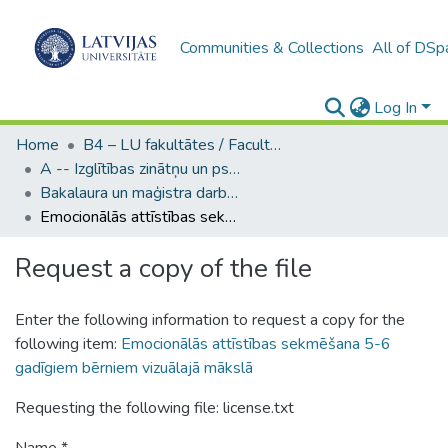
Communities & Collections
All of DSp
Log In
Home
B4 – LU fakultātes / Faculties of the UL
A -- Izglītības zinātņu un psiholoģijas fakultāte / Faculty of Education Sciences and Psychology
Bakalaura un maģistra darbi (PPMF) / Bachelor's and Master's theses
Emocionālās attīstības sekmēšana 5-6 gadīgiem bērniem vizuālajā mākslā
Request a copy of the file
Enter the following information to request a copy for the
following item:
Emocionālās attīstības sekmēšana 5-6
gadīgiem bērniem vizuālajā mākslā
Requesting the following file: license.txt