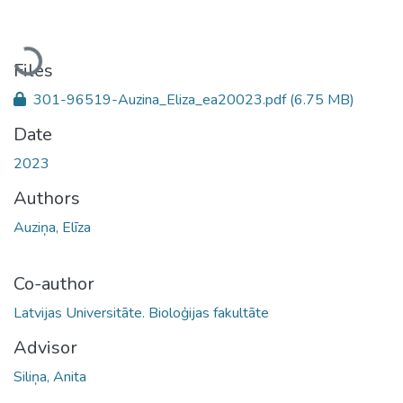
Loading...
Files
301-96519-Auzina_Eliza_ea20023.pdf
(6.75 MB)
Date
2023
Authors
Auziņa, Elīza
Co-author
Latvijas Universitāte. Bioloģijas fakultāte
Advisor
Siliņa, Anita