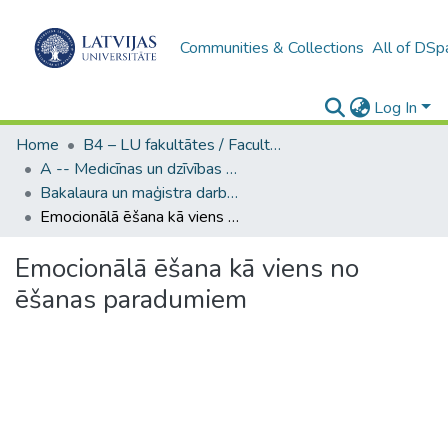
Communities & Collections
All of DSp
Log In
Home
B4 – LU fakultātes / Faculties of the UL
A -- Medicīnas un dzīvības zinātņu fakultāte / Faculty of Medicine and Life Sciences
Bakalaura un maģistra darbi (MDZF) / Bachelor's and Master's theses
Emocionālā ēšana kā viens no ēšanas paradumiem
Emocionālā ēšana kā viens no
ēšanas paradumiem