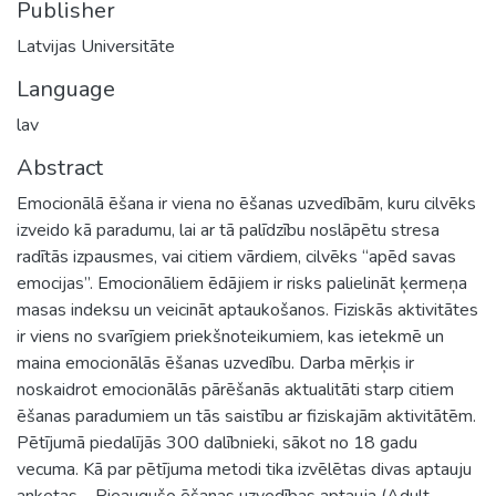
Publisher
Latvijas Universitāte
Language
lav
Abstract
Emocionālā ēšana ir viena no ēšanas uzvedībām, kuru cilvēks
izveido kā paradumu, lai ar tā palīdzību noslāpētu stresa
radītās izpausmes, vai citiem vārdiem, cilvēks “apēd savas
emocijas”. Emocionāliem ēdājiem ir risks palielināt ķermeņa
masas indeksu un veicināt aptaukošanos. Fiziskās aktivitātes
ir viens no svarīgiem priekšnoteikumiem, kas ietekmē un
maina emocionālās ēšanas uzvedību. Darba mērķis ir
noskaidrot emocionālās pārēšanās aktualitāti starp citiem
ēšanas paradumiem un tās saistību ar fiziskajām aktivitātēm.
Pētījumā piedalījās 300 dalībnieki, sākot no 18 gadu
vecuma. Kā par pētījuma metodi tika izvēlētas divas aptauju
anketas – Pieaugušo ēšanas uzvedības aptauja (Adult