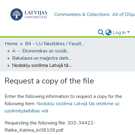
Communities & Collections
All of DSp
Log In
Home
B4 – LU fakultātes / Faculties of the UL
A -- Ekonomikas un sociālo zinātņu fakultāte / Faculty of Economics and Social Sciences
Bakalaura un maģistra darbi (ESZF) / Bachelor's and Master's theses
Nodokļu sistēma Latvijā tās ietekme uz uzņēmējdarbības vidi
Request a copy of the file
Enter the following information to request a copy for the
following item:
Nodokļu sistēma Latvijā tās ietekme uz
uzņēmējdarbības vidi
Requesting the following file: 303-34422-
Ratke_Katrina_kr08109.pdf