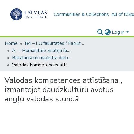
Communities & Collections
All of DSp
Log In
Home
B4 – LU fakultātes / Faculties of the UL
A -- Humanitāro zinātņu fakultāte / Faculty of Humanities
Bakalaura un maģistra darbi (HZF) / Bachelor's and Master's theses
Valodas kompetences attīstīšana , izmantojot daudzkultūru avotus angļu valodas stundā
Valodas kompetences attīstīšana ,
izmantojot daudzkultūru avotus
angļu valodas stundā