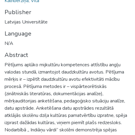
Kalnbērziņa, Vita
Publisher
Latvijas Universitāte
Language
N/A
Abstract
Pētījums aplūko mijkultūru kompetences attīstību angļu
valodas stundā, izmantojot daudzkultūru avotus. Pētījuma
mērķis ir – izpētīt daudzkultūru avotu efektivitāti mācību
procesā. Pētījuma metodes ir – vispārteorētiskās
(zinātniskās literatūras, dokumentācijas analīze),
mērķauditorijas anketēšana, pedagoģisko situāciju analīze,
datu apstrāde. Anketēšana datu apstrādes rezultātā
atklājās skolēnu dziļa kultūras pamatvērtību izpratne, spēja
izprast dažādas kultūras, viņiem piemīt plašs redzesloks.
Nodarbībā „ Indiāņu vārdi” skolēni demonstrēja spējas