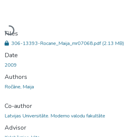
Loading...
Files
306-13393-Rocane_Maija_mr07068.pdf
(2.13 MB)
Date
2009
Authors
Ročāne, Maija
Co-author
Latvijas Universitāte. Moderno valodu fakultāte
Advisor