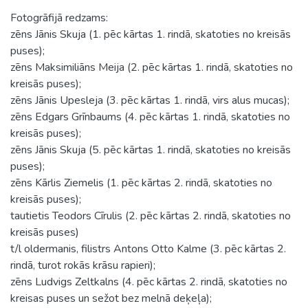
Fotogrāfijā redzams:
zēns Jānis Skuja (1. pēc kārtas 1. rindā, skatoties no kreisās
puses);
zēns Maksimiliāns Meija (2. pēc kārtas 1. rindā, skatoties no
kreisās puses);
zēns Jānis Upesleja (3. pēc kārtas 1. rindā, virs alus mucas);
zēns Edgars Grīnbaums (4. pēc kārtas 1. rindā, skatoties no
kreisās puses);
zēns Jānis Skuja (5. pēc kārtas 1. rindā, skatoties no kreisās
puses);
zēns Kārlis Ziemelis (1. pēc kārtas 2. rindā, skatoties no
kreisās puses);
tautietis Teodors Cīrulis (2. pēc kārtas 2. rindā, skatoties no
kreisās puses)
t/l oldermanis, filistrs Antons Otto Kalme (3. pēc kārtas 2.
rindā, turot rokās krāsu rapieri);
zēns Ludvigs Zeltkalns (4. pēc kārtas 2. rindā, skatoties no
kreisas puses un sežot bez melnā deķeļa);