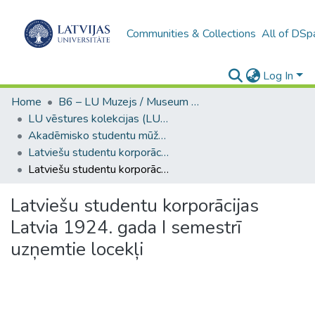
Communities & Collections
All of DSp
Log In
Home
B6 – LU Muzejs / Museum of the UL
LU vēstures kolekcijas (LUM)
Akadēmisko studentu mūža organizāciju vēsture
Latviešu studentu korporācijas (LUM)
Latviešu studentu korporācijas Latvia 1924. gada I semestrī uzņemtie locekļi
Latviešu studentu korporācijas
Latvia 1924. gada I semestrī
uzņemtie locekļi