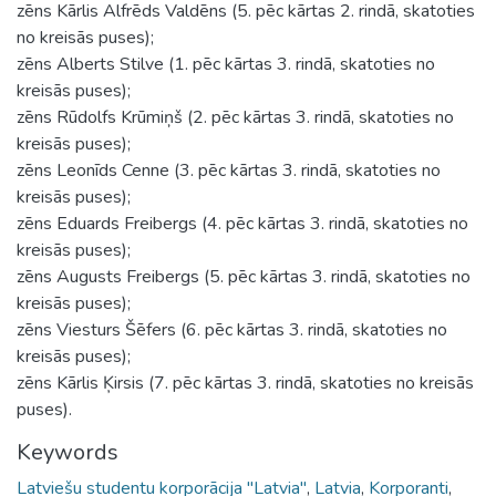
zēns Kārlis Alfrēds Valdēns (5. pēc kārtas 2. rindā, skatoties
no kreisās puses);
zēns Alberts Stilve (1. pēc kārtas 3. rindā, skatoties no
kreisās puses);
zēns Rūdolfs Krūmiņš (2. pēc kārtas 3. rindā, skatoties no
kreisās puses);
zēns Leonīds Cenne (3. pēc kārtas 3. rindā, skatoties no
kreisās puses);
zēns Eduards Freibergs (4. pēc kārtas 3. rindā, skatoties no
kreisās puses);
zēns Augusts Freibergs (5. pēc kārtas 3. rindā, skatoties no
kreisās puses);
zēns Viesturs Šēfers (6. pēc kārtas 3. rindā, skatoties no
kreisās puses);
zēns Kārlis Ķirsis (7. pēc kārtas 3. rindā, skatoties no kreisās
puses).
Keywords
Latviešu studentu korporācija "Latvia"
,
Latvia
,
Korporanti
,