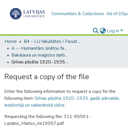
Communities & Collections
All of DSp
Log In
Home
B4 – LU fakultātes / Faculties of the UL
A -- Humanitāro zinātņu fakultāte / Faculty of Humanities
Bakalaura un maģistra darbi (HZF) / Bachelor's and Master's theses
Grīvas pilsēta 1920.-1935. gadā: pārvalde, iedzīvotāji un sabiedriskā dzīve
Request a copy of the file
Enter the following information to request a copy for the
following item:
Grīvas pilsēta 1920.-1935. gadā: pārvalde,
iedzīvotāji un sabiedriskā dzīve
Requesting the following file: 311-85591-
Lazdins_Matiss_ml19057.pdf