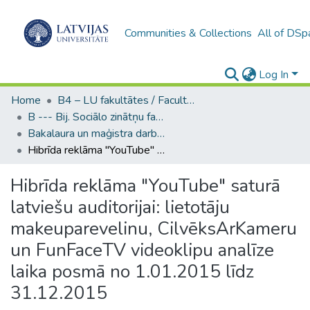
Communities & Collections
All of DSp
Log In
Home
B4 – LU fakultātes / Faculties of the UL
B --- Bij. Sociālo zinātņu fakultātes noslēguma darbi / Faculty of Social Sciences - Graduate works
Bakalaura un maģistra darbi (SZF) / Bachelor's and Master's theses
Hibrīda reklāma "YouTube" saturā latviešu auditorijai: lietotāju makeuparevelinu, CilvēksArKameru un FunFaceTV videoklipu analīze laika posmā no 1.01.2015 līdz 31.12.2015
Hibrīda reklāma "YouTube" saturā
latviešu auditorijai: lietotāju
makeuparevelinu, CilvēksArKameru
un FunFaceTV videoklipu analīze
laika posmā no 1.01.2015 līdz
31.12.2015