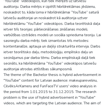
“YouTube” videoklipos, kuri tiek mērķēti uz latviešu
auditoriju. Darba mērķis ir izpētīt hibrīdreklāmas jēdzienu,
noskaidrot to, kāda loma ir hibrīdreklāmai “YouTube” saturā
latviešu auditorijai un noskaidrot kā auditorija uztver
hibrīdreklāmu “YouTube” videoklipos. Darba teorētiskā daļa
ietver trīs teorijas: pārliecināšanas zināšanas modeli,
varbūtības izstrādes modeli un sociāla sprieduma teoriju. Lai
sasniegtu darba mērķi, tiek izmantotas trīs metodes:
kontentanalīze, aptauja un daļēji strukturēta intervija. Darbs
ietver teorētisko daļu, metodoloģiju, empīrisko daļu un
secinājumus par darba tēmu. Darba empīriskajā daļā tiek
secināts, ka hibrīdreklāma “YouTube” videoklipos latviešu
auditorijai atrodas attīstības sākumposmā.
The theme of the Bachelor thesis is hybrid advertisement in
"YouTube" content for Latvian audience: makeuparevelinu,
CilvēksArKameru and FunFaceTV users' video analysis in
the period from 1.01.2015 to 31.12.2015. The research
problem is the use of hybrid advertisement in "YouTube"
videos, which are targeting the Latvian audience. The aim of