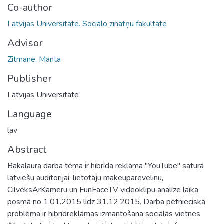
Co-author
Latvijas Universitāte. Sociālo zinātņu fakultāte
Advisor
Zitmane, Marita
Publisher
Latvijas Universitāte
Language
lav
Abstract
Bakalaura darba tēma ir hibrīda reklāma "YouTube" saturā
latviešu auditorijai: lietotāju makeuparevelinu,
CilvēksArKameru un FunFaceTV videoklipu analīze laika
posmā no 1.01.2015 līdz 31.12.2015. Darba pētnieciskā
problēma ir hibrīdreklāmas izmantošana sociālās vietnes