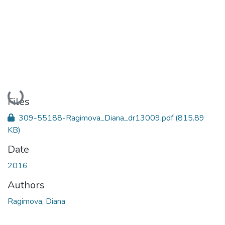
Loading...
Files
309-55188-Ragimova_Diana_dr13009.pdf
(815.89
KB)
Date
2016
Authors
Ragimova, Diana