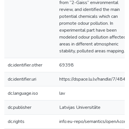
from “2-Gaiss” environmental
review, and identified the main
potential chemicals which can
promote odour pollution. In
experimental part have been
modeled odour pollution affected
areas in different atmospheric
stability, polluted areas mapping.
dc.identifier.other
69398
dc.identifier.uri
https://dspace.lu.lv/handle/7/484
dc.language.iso
lav
dc.publisher
Latvijas Universitāte
dc.rights
info:eu-repo/semantics/openAcces