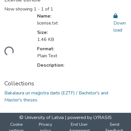
Now showing
1 - 1 of 1
Name:
license.txt
Down
load
Size:
1.46 KB
ding...
Format:
Plain Text
Description:
Collections
Bakalaura un maģistra darbi (EZTF) / Bachelor's and
Master's theses
© University of Latvia |
powered by LYRASIS
Cookie
Privacy
End User
Send
settings
policy
Agreement
Feedback