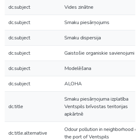
dc.subject
Vides zinātne
dc.subject
Smaku piesārņojums
dc.subject
Smaku dispersija
dc.subject
Gaistošie organiskie savienojumi
dc.subject
Modelēšana
dc.subject
ALOHA
Smaku piesārņojuma izplatība
dc.title
Ventspils brīvostas teritorijas
apkārtnē
Odour pollution in neighborhood of
dc.title.alternative
the port of Ventspils