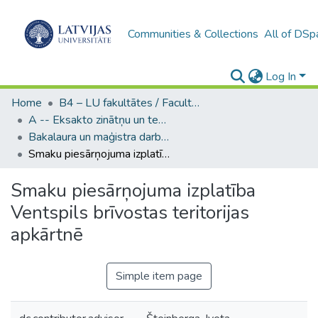
Communities & Collections
All of DSp
Log In
Home
B4 – LU fakultātes / Faculties of the UL
A -- Eksakto zinātņu un tehnoloģiju fakultāte / Faculty of Science and Technology
Bakalaura un maģistra darbi (EZTF) / Bachelor's and Master's theses
Smaku piesārņojuma izplatība Ventspils brīvostas teritorijas apkārtnē
Smaku piesārņojuma izplatība
Ventspils brīvostas teritorijas
apkārtnē
Simple item page