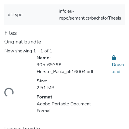
info:eu-
dc.type
repo/semantics/bachelorThesis
Files
Original bundle
Now showing
1 - 1 of 1
Name:
305-69398-
Down
Horste_Paula_ph16004.pdf
load
Size:
2.91 MB
ding...
Format:
Adobe Portable Document
Format
License bundle