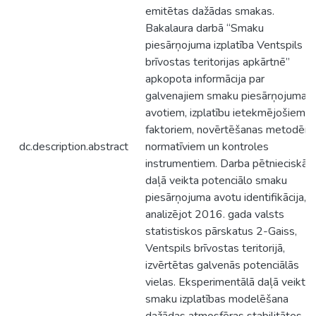
emitētas dažādas smakas.
Bakalaura darbā “Smaku
piesārņojuma izplatība Ventspils
brīvostas teritorijas apkārtnē”
apkopota informācija par
galvenajiem smaku piesārņojuma
avotiem, izplatību ietekmējošiem
faktoriem, novērtēšanas metodēm,
dc.description.abstract
normatīviem un kontroles
instrumentiem. Darba pētnieciskā
daļā veikta potenciālo smaku
piesārņojuma avotu identifikācija,
analizējot 2016. gada valsts
statistiskos pārskatus 2-Gaiss,
Ventspils brīvostas teritorijā,
izvērtētas galvenās potenciālās
vielas. Eksperimentālā daļā veikta
smaku izplatības modelēšana