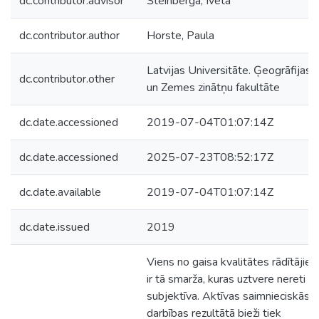
dc.contributor.advisor
Šteinberga, Iveta
dc.contributor.author
Horste, Paula
Latvijas Universitāte. Ģeogrāfijas
dc.contributor.other
un Zemes zinātņu fakultāte
dc.date.accessioned
2019-07-04T01:07:14Z
dc.date.accessioned
2025-07-23T08:52:17Z
dc.date.available
2019-07-04T01:07:14Z
dc.date.issued
2019
Viens no gaisa kvalitātes rādītājie
ir tā smarža, kuras uztvere nereti ir
subjektīva. Aktīvas saimnieciskās
darbības rezultātā bieži tiek