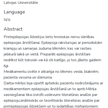
Latvijas Universitāte
Language
N/A
Abstract
Pretepilepsijas līdzekļus lieto hroniskas nervu slimības
epilepsijas ārstēšanai. Epilepsija raksturojas ar periodiskām
krampju un samaņas zuduma lēkmēm, kas var rasties
jebkurā laikā un vietā. Preparāti epilepsijas ārstēšani
nedrīkst būt toksiski vai kā citi kaitīgo, jo tos jālieto gadiem
ilgi.
Medikamentu izvēle ir atkarīga no lēkmes veida, blaknēm,
pacienta vecuma un dzimuma.
Darba mērķis bija izpetīt aptiekās pacientu nodrošinājumu ar
medikamentiem epilepsijas ārstēšanā un to apriti.Mērķa
sasniegšanai tika izvirzīti uzdevumi-literatūras analīze par
epilepsiju;zinātniskās un teorētiskās literatūras analīze par
pretepilepsijas līdzekļiem un to iedarbības mehanismiem;