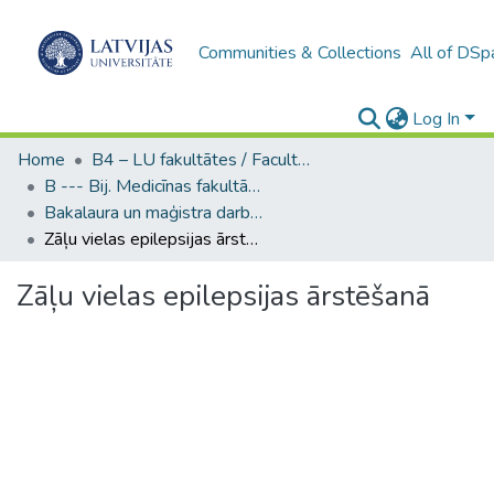
Communities & Collections
All of DSp
Log In
Home
B4 – LU fakultātes / Faculties of the UL
B --- Bij. Medicīnas fakultātes studentu noslēguma darbi / Faculty of Medicine - Graduate works
Bakalaura un maģistra darbi (MF) / Bachelor's and Master's theses
Zāļu vielas epilepsijas ārstēšanā
Zāļu vielas epilepsijas ārstēšanā