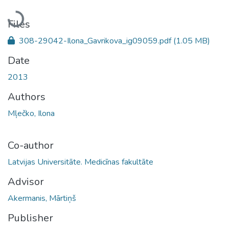
Loading...
Files
308-29042-Ilona_Gavrikova_ig09059.pdf
(1.05 MB)
Date
2013
Authors
Mļečko, Ilona
Co-author
Latvijas Universitāte. Medicīnas fakultāte
Advisor
Akermanis, Mārtiņš
Publisher