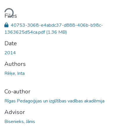
ding...
Files
40753-3068-e4abdc37-d888-406b-b98c-
1363625d54ca.pdf
(1.36 MB)
Date
2014
Authors
Rēķe, Inta
Co-author
Rīgas Pedagoģijas un izglītības vadības akadēmija
Advisor
Bisenieks, Jānis