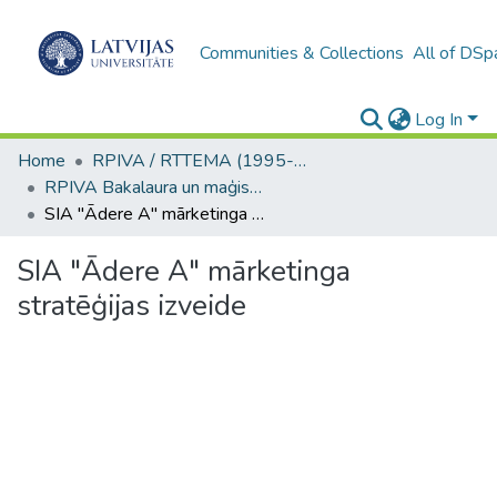
Communities & Collections
All of DSp
Log In
Home
RPIVA / RTTEMA (1995-2016)
RPIVA Bakalaura un maģistra darbi / RTTEMA Bachelor's and Master's theses (1995-2017)
SIA "Ādere A" mārketinga stratēģijas izveide
SIA "Ādere A" mārketinga
stratēģijas izveide