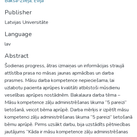
Bakša-Zveja, Evija
Publisher
Latvijas Universitāte
Language
lav
Abstract
Šodienas progress, ātras izmaiņas un informācijas straujā
attīstība prasa no māsas jaunas apmācības un darba
prasmes. Māsu darba kompetence nepieciešama, lai
uzlabotu pacienta aprūpes kvalitāti atbilstoši mūsdienu
veselības aprūpes nostādnēm. Bakalaura darba tēma –
Māsu kompetence zāļu administrēšanas likuma “5 pareizi’’
lietošanā, veicot bērna aprūpē. Darba mērķis ir izpētīt māsu
kompetenci zāļu administrēšanas likuma “5 pareizi” lietošanā
bērnu aprūpē. Pirms uzsākt darbu, bija uzstādīts pētniecības
jautājums ‘’Kāda ir māsu kompetence zāļu administrēšanas