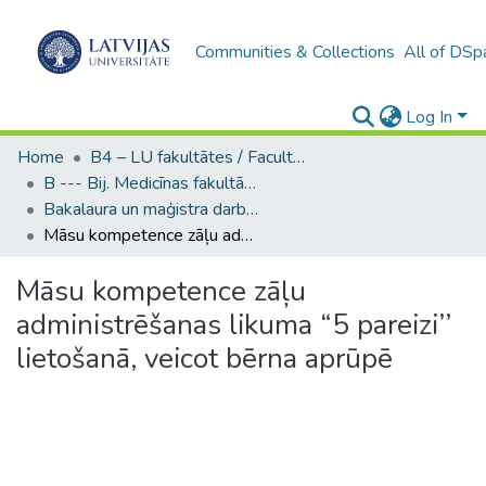
Communities & Collections
All of DSp
Log In
Home
B4 – LU fakultātes / Faculties of the UL
B --- Bij. Medicīnas fakultātes studentu noslēguma darbi / Faculty of Medicine - Graduate works
Bakalaura un maģistra darbi (MF) / Bachelor's and Master's theses
Māsu kompetence zāļu administrēšanas likuma “5 pareizi’’ lietošanā, veicot bērna aprūpē
Māsu kompetence zāļu
administrēšanas likuma “5 pareizi’’
lietošanā, veicot bērna aprūpē