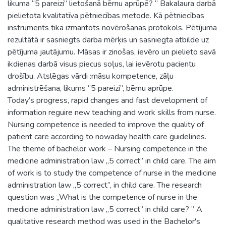
likuma “5 pareizi” lietošanā bērnu aprūpē? ‘’ Bakalaura darbā
pielietota kvalitatīva pētniecības metode. Kā pētniecības
instruments tika izmantots novērošanas protokols. Pētījuma
rezultātā ir sasniegts darba mērķis un sasniegta atbilde uz
pētījuma jautājumu. Māsas ir zinošas, ievēro un pielieto savā
ikdienas darbā visus piecus soļus, lai ievērotu pacientu
drošību. Atslēgas vārdi :māsu kompetence, zāļu
administrēšana, likums ‘’5 pareizi’’, bērnu aprūpe.
Today’s progress, rapid changes and fast development of
information reguire new teaching and work skills from nurse.
Nursing competence is needed to improve the quality of
patient care according to nowaday health care guidelines.
The theme of bachelor work – Nursing competence in the
medicine administration law „5 correct” in child care. The aim
of work is to study the competence of nurse in the medicine
administration law „5 correct”, in child care. The research
question was „What is the competence of nurse in the
medicine administration law „5 correct” in child care? ” A
qualitative research method was used in the Bachelor's