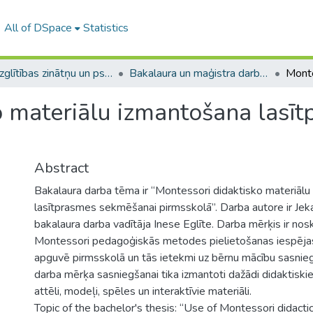
All of DSpace
Statistics
A -- Izglītības zinātņu un psiholoģijas fakultāte / Faculty of Education Sciences and Psychology
Bakalaura un maģistra darbi (PPMF) / Bachelor's and Master's theses
o materiālu izmantošana lasī
Abstract
Bakalaura darba tēma ir “Montessori didaktisko materiāl
lasītprasmes sekmēšanai pirmsskolā”. Darba autore ir Jeka
bakalaura darba vadītāja Inese Eglīte. Darba mērķis ir nos
Montessori pedagoģiskās metodes pielietošanas iespēja
apguvē pirmsskolā un tās ietekmi uz bērnu mācību sasnieg
darba mērķa sasniegšanai tika izmantoti dažādi didaktiskie
attēli, modeļi, spēles un interaktīvie materiāli.
Topic of the bachelor's thesis: “Use of Montessori didacti