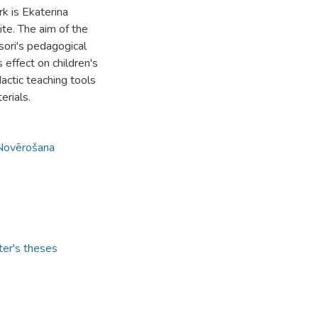
rk is Ekaterina
ite. The aim of the
ssori's pedagogical
s effect on children's
actic teaching tools
erials.
Novērošana
ter's theses