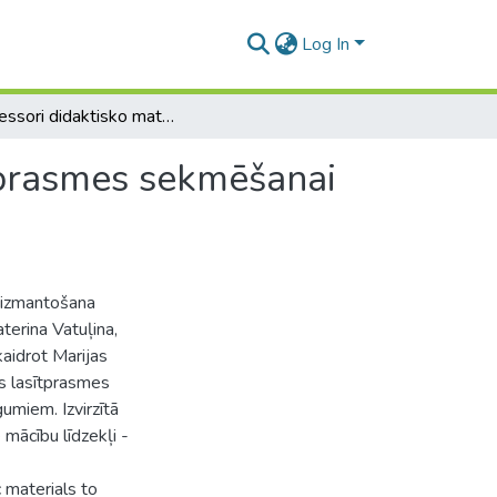
Log In
Montessori didaktisko materiālu izmantošana lasītprasmes sekmēšanai pirmsskolā
tprasmes sekmēšanai
u izmantošana
terina Vatuļina,
kaidrot Marijas
s lasītprasmes
umiem. Izvirzītā
 mācību līdzekļi -
c materials to