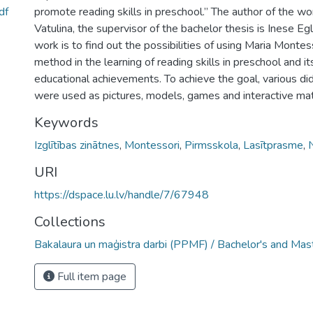
df
promote reading skills in preschool.” The author of the wo
Vatulina, the supervisor of the bachelor thesis is Inese Egl
work is to find out the possibilities of using Maria Monte
method in the learning of reading skills in preschool and it
educational achievements. To achieve the goal, various did
were used as pictures, models, games and interactive mat
Keywords
Izglītības zinātnes
,
Montessori
,
Pirmsskola
,
Lasītprasme
,
URI
https://dspace.lu.lv/handle/7/67948
Collections
Bakalaura un maģistra darbi (PPMF) / Bachelor's and Mas
Full item page