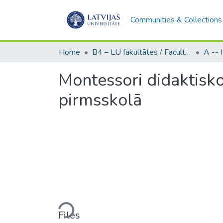
Communities & Collections
Home
B4 – LU fakultātes / Faculties of the UL
Montessori didaktisk
pirmsskolā
Loading...
Files