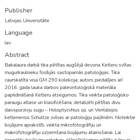
Publisher
Latvijas Universitāte
Language
lav
Abstract
Bakalaura darbā tika pētītas augšējā devona Ketleru svītas
mugurkaulnieku fosīlijās sastopamās patoloģijas. Tika
caurskatīta visa GM 290 kolekcija; autors piedalījies arī
2016. gada lauka darbos paleontoloģiskā materiāla
papildināšanā Ketleru atsegumos. Tika veikta patoloģisko
paraugu atlase un klasificēšana; detalizēti pētītas divu
daivspurzivju sugu – Holoptycvhius sp. un Ventalepis
ketleriensis Schultze zvīņas ar patoloģiju pazīmēm. Noteiktie
bojājumi aprakstīti, veikta mikrofotogrāfiju un
makrofotogrāfiju uzņemšana bojājumu atainošanai. Lai
precizētu bojājumu raksturu, plānslīpējumos pētīta zvīņu ar