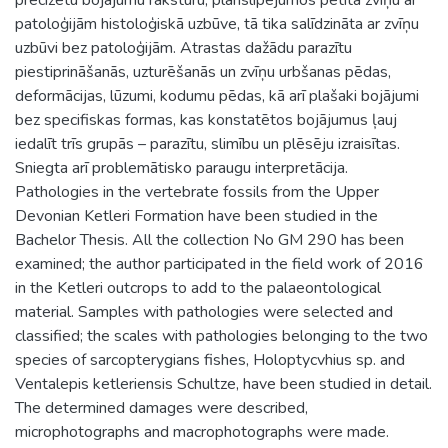
patoloģijām histoloģiskā uzbūve, tā tika salīdzināta ar zvīņu
uzbūvi bez patoloģijām. Atrastas dažādu parazītu
piestiprināšanās, uzturēšanās un zvīņu urbšanas pēdas,
deformācijas, lūzumi, kodumu pēdas, kā arī plašaki bojājumi
bez specifiskas formas, kas konstatētos bojājumus ļauj
iedalīt trīs grupās – parazītu, slimību un plēsēju izraisītas.
Sniegta arī problemātisko paraugu interpretācija.
Pathologies in the vertebrate fossils from the Upper
Devonian Ketleri Formation have been studied in the
Bachelor Thesis. All the collection No GM 290 has been
examined; the author participated in the field work of 2016
in the Ketleri outcrops to add to the palaeontological
material. Samples with pathologies were selected and
classified; the scales with pathologies belonging to the two
species of sarcopterygians fishes, Holoptycvhius sp. and
Ventalepis ketleriensis Schultze, have been studied in detail.
The determined damages were described,
microphotographs and macrophotographs were made.