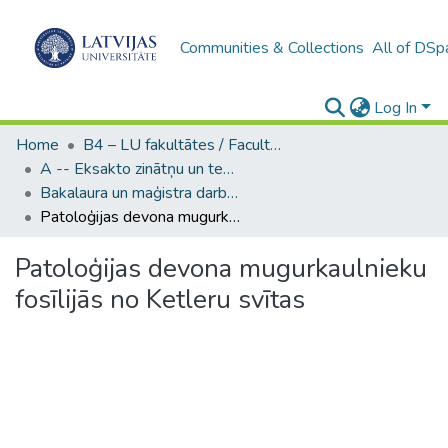
Communities & Collections
All of DSp
Log In
Home
B4 – LU fakultātes / Faculties of the UL
A -- Eksakto zinātņu un tehnoloģiju fakultāte / Faculty of Science and Technology
Bakalaura un maģistra darbi (EZTF) / Bachelor's and Master's theses
Patoloģijas devona mugurkaulnieku fosīlijās no Ketleru svītas
Patoloģijas devona mugurkaulnieku
fosīlijās no Ketleru svītas