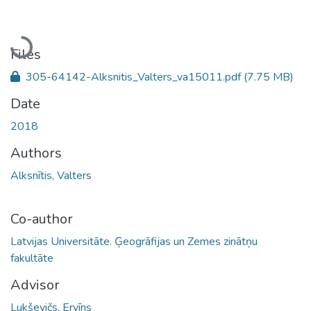
Loading...
Files
305-64142-Alksnitis_Valters_va15011.pdf
(7.75 MB)
Date
2018
Authors
Alksnītis, Valters
Co-author
Latvijas Universitāte. Ģeogrāfijas un Zemes zinātņu
fakultāte
Advisor
Lukševičs, Ervīns