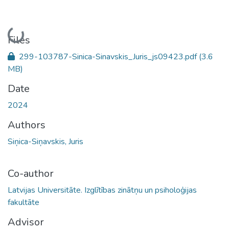
Loading...
Files
299-103787-Sinica-Sinavskis_Juris_js09423.pdf
(3.6
MB)
Date
2024
Authors
Siņica-Siņavskis, Juris
Co-author
Latvijas Universitāte. Izglītības zinātņu un psiholoģijas
fakultāte
Advisor