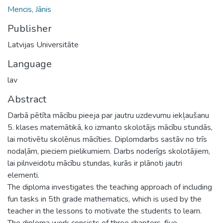
Mencis, Jānis
Publisher
Latvijas Universitāte
Language
lav
Abstract
Darbā pētīta mācību pieeja par jautru uzdevumu iekļaušanu
5. klases matemātikā, ko izmanto skolotājs mācību stundās,
lai motivētu skolēnus mācīties. Diplomdarbs sastāv no trīs
nodaļām, pieciem pielikumiem. Darbs noderīgs skolotājiem,
lai pilnveidotu mācību stundas, kurās ir plānoti jautri
elementi.
The diploma investigates the teaching approach of including
fun tasks in 5th grade mathematics, which is used by the
teacher in the lessons to motivate the students to learn.
The diploma work consists of three chapters, five