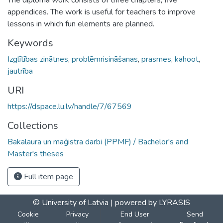
appendices. The work is useful for teachers to improve
lessons in which fun elements are planned.
Keywords
Izglītības zinātnes
,
problēmrisināšanas
,
prasmes
,
kahoot
,
jautrība
URI
https://dspace.lu.lv/handle/7/67569
Collections
Bakalaura un maģistra darbi (PPMF) / Bachelor's and
Master's theses
Full item page
© University of Latvia |
powered by LYRASIS
Cookie
Privacy
End User
Send