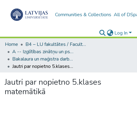
Communities & Collections
All of DSp
Log In
Home
B4 – LU fakultātes / Faculties of the UL
A -- Izglītības zinātņu un psiholoģijas fakultāte / Faculty of Education Sciences and Psychology
Bakalaura un maģistra darbi (PPMF) / Bachelor's and Master's theses
Jautri par nopietno 5.klases matemātikā
Jautri par nopietno 5.klases
matemātikā