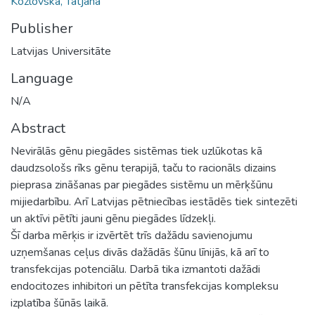
Kozlovska, Tatjana
Publisher
Latvijas Universitāte
Language
N/A
Abstract
Nevirālās gēnu piegādes sistēmas tiek uzlūkotas kā
daudzsološs rīks gēnu terapijā, taču to racionāls dizains
pieprasa zināšanas par piegādes sistēmu un mērķšūnu
mijiedarbību. Arī Latvijas pētniecības iestādēs tiek sintezēti
un aktīvi pētīti jauni gēnu piegādes līdzekļi.
Šī darba mērķis ir izvērtēt trīs dažādu savienojumu
uzņemšanas ceļus divās dažādās šūnu līnijās, kā arī to
transfekcijas potenciālu. Darbā tika izmantoti dažādi
endocitozes inhibitori un pētīta transfekcijas kompleksu
izplatība šūnās laikā.