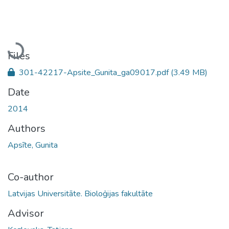
Loading...
Files
301-42217-Apsite_Gunita_ga09017.pdf
(3.49 MB)
Date
2014
Authors
Apsīte, Gunita
Co-author
Latvijas Universitāte. Bioloģijas fakultāte
Advisor