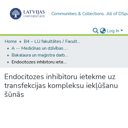
Communities & Collections
All of DSp
Log In
Home
B4 – LU fakultātes / Faculties of the UL
A -- Medicīnas un dzīvības zinātņu fakultāte / Faculty of Medicine and Life Sciences
Bakalaura un maģistra darbi (MDZF) / Bachelor's and Master's theses
Endocitozes inhibitoru ietekme uz transfekcijas kompleksu iekļūšanu šūnās
Endocitozes inhibitoru ietekme uz
transfekcijas kompleksu iekļūšanu
šūnās