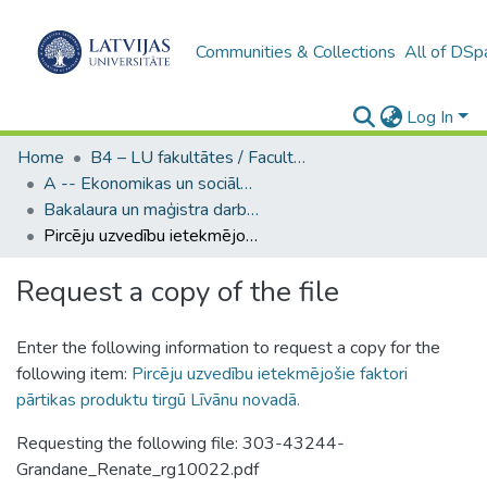
Communities & Collections
All of DSp
Log In
Home
B4 – LU fakultātes / Faculties of the UL
A -- Ekonomikas un sociālo zinātņu fakultāte / Faculty of Economics and Social Sciences
Bakalaura un maģistra darbi (ESZF) / Bachelor's and Master's theses
Pircēju uzvedību ietekmējošie faktori pārtikas produktu tirgū Līvānu novadā.
Request a copy of the file
Enter the following information to request a copy for the
following item:
Pircēju uzvedību ietekmējošie faktori
pārtikas produktu tirgū Līvānu novadā.
Requesting the following file: 303-43244-
Grandane_Renate_rg10022.pdf