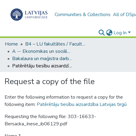
Communities & Collections
All of DSp
Log In
Home
B4 – LU fakultātes / Faculties of the UL
A -- Ekonomikas un sociālo zinātņu fakultāte / Faculty of Economics and Social Sciences
Bakalaura un maģistra darbi (ESZF) / Bachelor's and Master's theses
Patērētāju tiesību aizsardzība Latvijas tirgū
Request a copy of the file
Enter the following information to request a copy for the
following item:
Patērētāju tiesību aizsardzība Latvijas tirgū
Requesting the following file: 303-16633-
Bersacka_Inese_ib06129.pdf