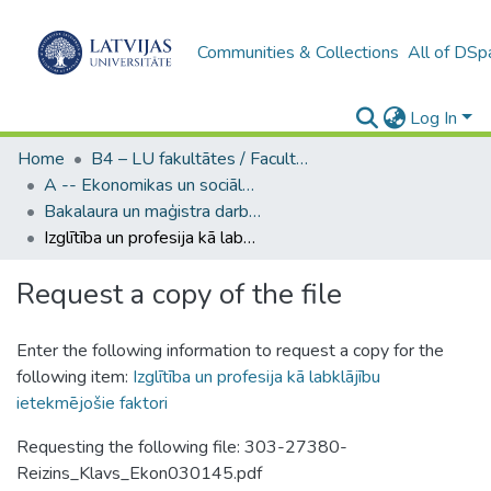
Communities & Collections
All of DSp
Log In
Home
B4 – LU fakultātes / Faculties of the UL
A -- Ekonomikas un sociālo zinātņu fakultāte / Faculty of Economics and Social Sciences
Bakalaura un maģistra darbi (ESZF) / Bachelor's and Master's theses
Izglītība un profesija kā labklājību ietekmējošie faktori
Request a copy of the file
Enter the following information to request a copy for the
following item:
Izglītība un profesija kā labklājību
ietekmējošie faktori
Requesting the following file: 303-27380-
Reizins_Klavs_Ekon030145.pdf