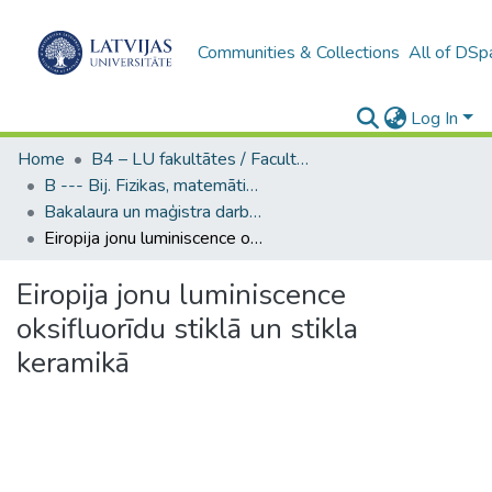
Communities & Collections
All of DSp
Log In
Home
B4 – LU fakultātes / Faculties of the UL
B --- Bij. Fizikas, matemātikas un optometrijas fakultātes studentu noslēguma darbi / Faculty of Physics, Mathematics and Optometry - Graduate works
Bakalaura un maģistra darbi (FMOF) / Bachelor's and Master's theses
Eiropija jonu luminiscence oksifluorīdu stiklā un stikla keramikā
Eiropija jonu luminiscence
oksifluorīdu stiklā un stikla
keramikā