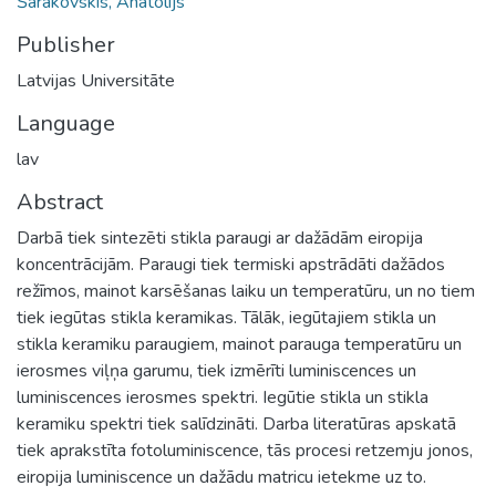
Šarakovskis, Anatolijs
Publisher
Latvijas Universitāte
Language
lav
Abstract
Darbā tiek sintezēti stikla paraugi ar dažādām eiropija
koncentrācijām. Paraugi tiek termiski apstrādāti dažādos
režīmos, mainot karsēšanas laiku un temperatūru, un no tiem
tiek iegūtas stikla keramikas. Tālāk, iegūtajiem stikla un
stikla keramiku paraugiem, mainot parauga temperatūru un
ierosmes viļņa garumu, tiek izmērīti luminiscences un
luminiscences ierosmes spektri. Iegūtie stikla un stikla
keramiku spektri tiek salīdzināti. Darba literatūras apskatā
tiek aprakstīta fotoluminiscence, tās procesi retzemju jonos,
eiropija luminiscence un dažādu matricu ietekme uz to.