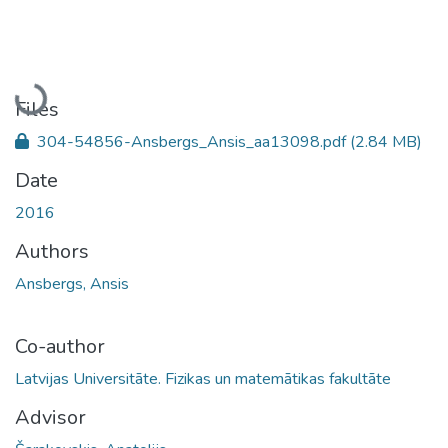
Loading...
Files
304-54856-Ansbergs_Ansis_aa13098.pdf
(2.84 MB)
Date
2016
Authors
Ansbergs, Ansis
Co-author
Latvijas Universitāte. Fizikas un matemātikas fakultāte
Advisor