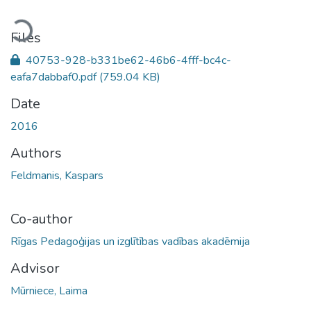
ading...
Files
40753-928-b331be62-46b6-4fff-bc4c-
eafa7dabbaf0.pdf
(759.04 KB)
Date
2016
Authors
Feldmanis, Kaspars
Co-author
Rīgas Pedagoģijas un izglītības vadības akadēmija
Advisor
Mūrniece, Laima