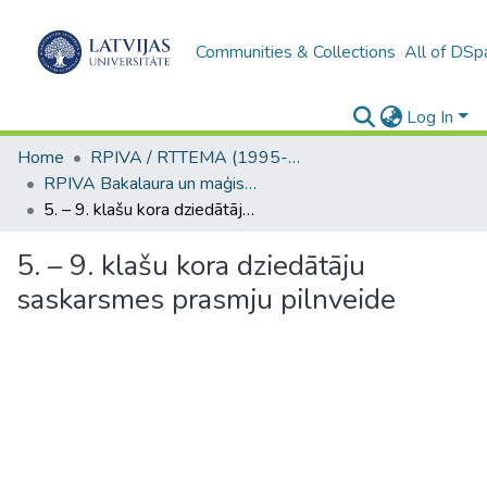
Communities & Collections
All of DSp
Log In
Home
RPIVA / RTTEMA (1995-2016)
RPIVA Bakalaura un maģistra darbi / RTTEMA Bachelor's and Master's theses (1995-2017)
5. – 9. klašu kora dziedātāju saskarsmes prasmju pilnveide
5. – 9. klašu kora dziedātāju
saskarsmes prasmju pilnveide